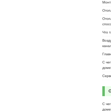
Монт
Отоп
Отоп
спос
Что 
Возд
кана
Глав
С че
доме
Серв
С че
доме