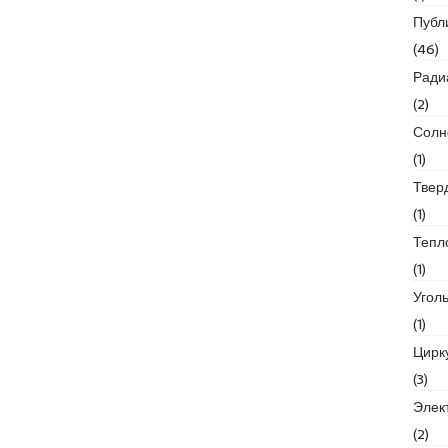
Публ
(46)
Ради
(2)
Солн
(1)
Твер
(1)
Тепл
(1)
Угол
(1)
Цирк
(3)
Элек
(2)