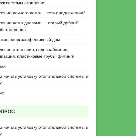
аж системы отопления
ление дачного дома — есть предложения?
ление дома дровами — старый добрый
об отопления
такое энергоэффективный дом
ушное отопление, водоснабжение,
лизация, пластиковые трубы, фитинги
ная
го начать установку отопительной системы в
?
ис
ОПРОС
го начать установку отопительной системы в
?