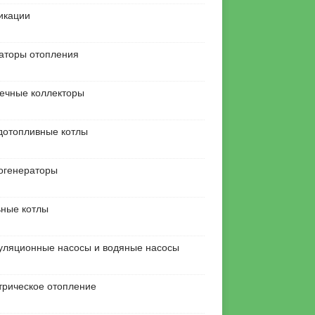
икации
аторы отопления
ечные коллекторы
дотопливные котлы
огенераторы
ьные котлы
уляционные насосы и водяные насосы
трическое отопление