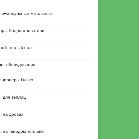
но-модульные котельные
еры Водонагреватели
ной теплый пол
лог оборудования
иционеры Daikin
ы для теплиц
ы на дровах
ы на твердом топливе