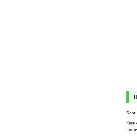
Блог
Каки
прод