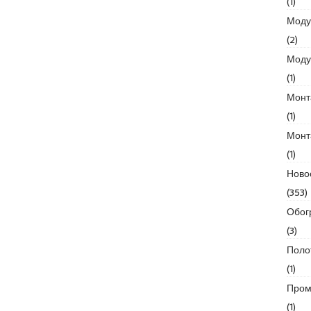
(1)
Моду
(2)
Моду
(1)
Монт
(1)
Монт
(1)
Ново
(353)
Обог
(3)
Поло
(1)
Пром
(1)