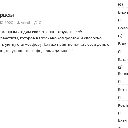
(6)
Блоч
ррасы
(1)
.10.2020
verdi
0
Бойл
еменным людям свойственно окружать себя
(2)
транством, которое наполнено комфортом и способно
Водя
ть уютную атмосферу. Как же приятно начать свой день с
ящего утреннего кофе, насладиться
[…]
(1)
Ката
(2)
Конд
(1)
Котл
(1)
Котл
(1)
Котл