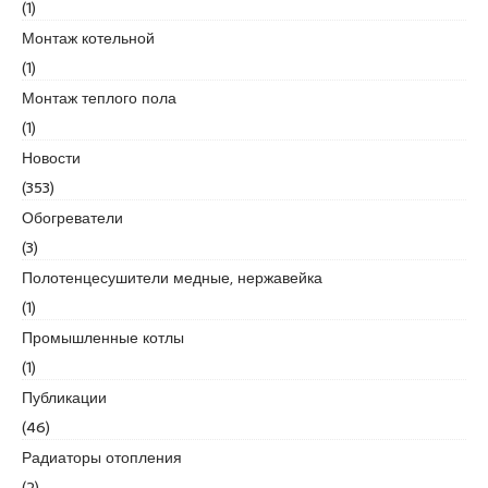
(1)
u
y
Монтаж котельной
a
(1)
k
Монтаж теплого пола
a
(1)
s
i
Новости
e
(353)
s
Обогреватели
c
(3)
o
r
Полотенцесушители медные, нержавейка
t
(1)
P
Промышленные котлы
e
(1)
n
d
Публикации
i
(46)
k
Радиаторы отопления
e
(2)