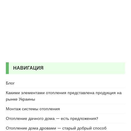
d
i
k
e
s
c
o
r
t
k
НАВИГАЦИЯ
u
r
t
Блог
k
Какими элементами отопления представлена продукция на
o
рынке Украины
y
e
Монтаж системы отопления
s
Отопление дачного дома — есть предложения?
c
o
Отопление дома дровами — старый добрый способ