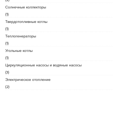
s
c
Солнечные коллекторы
o
(1)
r
Твердотопливные котлы
t
(1)
K
u
Теплогенераторы
r
(1)
t
Угольные котлы
k
(1)
o
y
Циркуляционные насосы и водяные насосы
e
(3)
s
Электрическое отопление
c
(2)
o
r
t
p
e
n