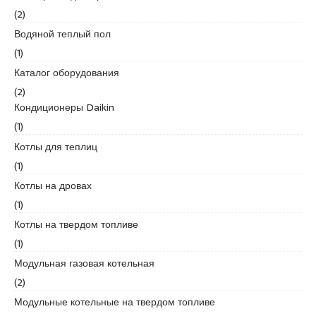
a
u
s
(2)
s
m
c
Водяной теплый пол
i
r
o
(1)
a
a
r
Каталог оборудования
t
n
t
i
i
(2)
q
y
Кондиционеры Daikin
u
e
(1)
e
e
Котлы для теплиц
s
(1)
c
o
Котлы на дровах
r
(1)
t
Котлы на твердом топливе
a
(1)
n
a
Модульная газовая котельная
d
(2)
o
Модульные котельные на твердом топливе
l