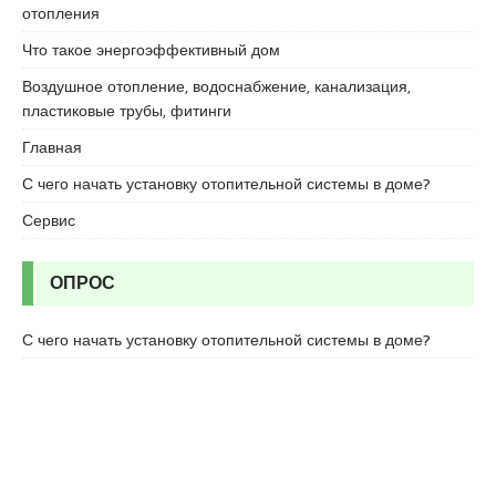
r
отопления
t
Что такое энергоэффективный дом
k
a
Воздушное отопление, водоснабжение, канализация,
r
пластиковые трубы, фитинги
t
Главная
a
l
С чего начать установку отопительной системы в доме?
e
Сервис
s
c
o
ОПРОС
r
t
С чего начать установку отопительной системы в доме?
m
a
l
t
e
p
e