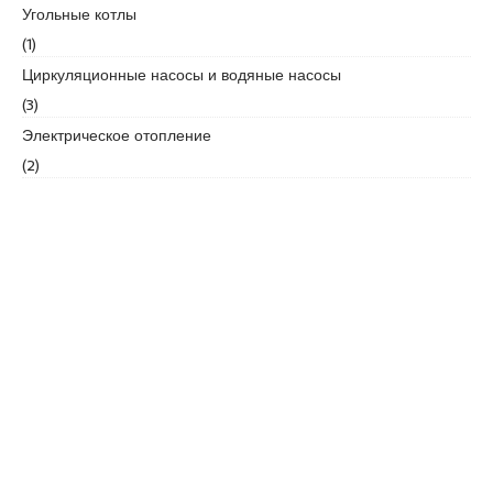
Угольные котлы
r
t
(1)
a
Циркуляционные насосы и водяные насосы
l
(3)
e
Электрическое отопление
s
c
(2)
o
r
t
b
o
s
t
a
n
c
i
e
s