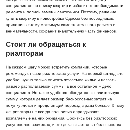
a
u
s
специалистов по поиску квартир и избавит от необходимости
s
m
c
ремонта и полной замены сантехники. Поэтому, решение
i
r
o
купить квартиру в новостройке Одессы без посредников,
a
a
r
приложив к этому максимум самостоятельного расчета и
t
n
t
внимательности, сохранит значительную часть финансов.
i
i
q
y
Стоит ли обращаться к
u
e
риэлторам
e
e
s
На каждом шагу можно встретить компании, которые
c
рекомендуют свои риэлтерские услуги. На первый взгляд, это
o
удобно: нужно только описать желаемое жилье и назвать
r
размер располагаемой суммы, а все остальное – дело
t
специалиста. Но такое удобство обходится в значительную
a
сумму, которая делает размер баснословных затрат на
n
покупку жилья и предстоящий переезд в разы больше. К тому
a
же, риэлторы не всегда полностью оправдывают
d
возлагаемые на них ожидания. Обойтись без риэлторских
o
услуг вполне возможно, и это доказывает опыт большинства
l