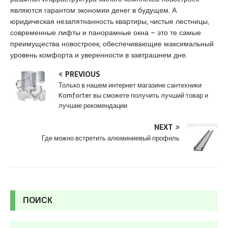
s
являются гарантом экономии денег в будущем. А
c
юридическая незапятнанность квартиры, чистые лестницы,
o
современные лифты и панорамные окна – это те самые
r
преимущества новостроек, обеспечивающие максимальный
t
уровень комфорта и уверенности в завтрашнем дне.
K
u
PREVIOUS
r
Только в нашем интернет магазине сантехники
t
Komforter вы сможете получить лучший товар и
k
лучшие рекомендации
o
y
NEXT
e
Где можно встретить алюминиевый профиль
s
c
o
r
t
ПОИСК
p
e
n