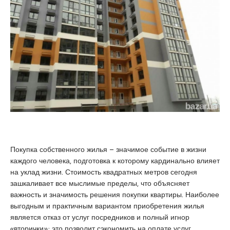
o
i
a
g
r
r
r
e
a
a
s
e
t
c
s
u
o
c
i
r
o
t
t
r
x
k
t
n
a
b
x
d
a
x
i
y
p
k
a
o
o
n
Покупка собственного жилья – значимое событие в жизни
r
y
a
каждого человека, подготовка к которому кардинально влияет
n
e
n
на уклад жизни. Стоимость квадратных метров сегодня
p
s
k
зашкаливает все мыслимые пределы, что объясняет
o
c
a
важность и значимость решения покупки квартиры. Наиболее
r
o
r
выгодным и практичным вариантом приобретения жилья
n
r
a
является отказ от услуг посредников и полный игнор
o
t
e
«вторички»: это позволит сэкономить на оплате услуг