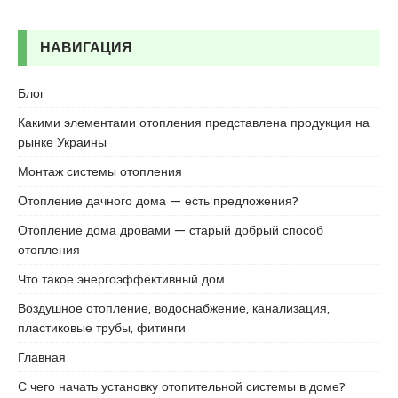
c
o
r
НАВИГАЦИЯ
t
u
Блог
m
r
Какими элементами отопления представлена продукция на
a
рынке Украины
n
Монтаж системы отопления
i
y
Отопление дачного дома — есть предложения?
e
Отопление дома дровами — старый добрый способ
e
отопления
s
c
Что такое энергоэффективный дом
o
Воздушное отопление, водоснабжение, канализация,
r
пластиковые трубы, фитинги
t
Главная
С чего начать установку отопительной системы в доме?