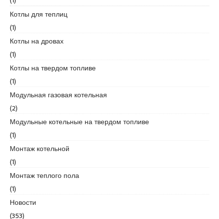
r
Котлы для теплиц
t
k
(1)
a
Котлы на дровах
r
(1)
t
Котлы на твердом топливе
a
l
(1)
e
Модульная газовая котельная
s
(2)
c
Модульные котельные на твердом топливе
o
r
(1)
t
Монтаж котельной
m
(1)
a
Монтаж теплого пола
l
t
(1)
e
Новости
p
(353)
e