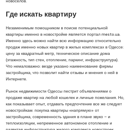
новоселов.
u
y
Где искать квартиру
a
k
Незаменимым помощником в поиске потенциальной
a
квартиры именно в новостройке является портал mesto.ua.
s
Именно здесь можно найти всю информацию относительно
i
продаж именно новых квартир в жилых комплексах в Одессе:
e
цену за квадратный метр, техническое описание дома
s
(этажность, тип стен, отопление, паркинг, инфраструктура).
c
Что немаловажно: везде указано наименование фирмы
o
застройщика, что позволит найти отзывы и мнения о ней в
r
Интернете.
t
P
Рынок недвижимости Одессы пестрит объявлениями о
e
продаже квартир на любой кошелек и личные пожелания. Но,
n
как показывает опыт, отдавать предпочтение все же следует
d
новостройкам: покупка квартиры «напрямую» от
i
застройщика, современность здания в плане звуко – и
k
теплоизоляции, непременное автономное отопление и
e
развитая инфраструктура жилого комплекса новостроек