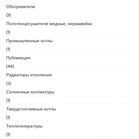
Обогреватели
e
s
(3)
c
Полотенцесушители медные, нержавейка
o
(1)
r
Промышленные котлы
t
k
(1)
a
Публикации
r
(46)
t
Радиаторы отопления
a
l
(2)
e
Солнечные коллекторы
s
(1)
c
Твердотопливные котлы
o
r
(1)
t
Теплогенераторы
k
(1)
a