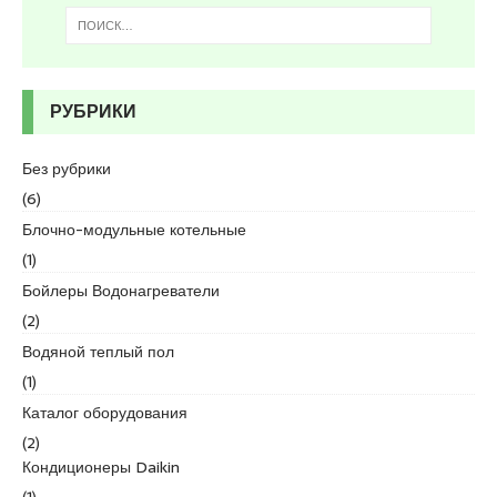
d
i
k
e
РУБРИКИ
s
c
o
Без рубрики
r
(6)
t
Блочно-модульные котельные
k
(1)
u
r
Бойлеры Водонагреватели
t
(2)
k
Водяной теплый пол
o
(1)
y
e
Каталог оборудования
s
(2)
c
Кондиционеры Daikin
o
(1)