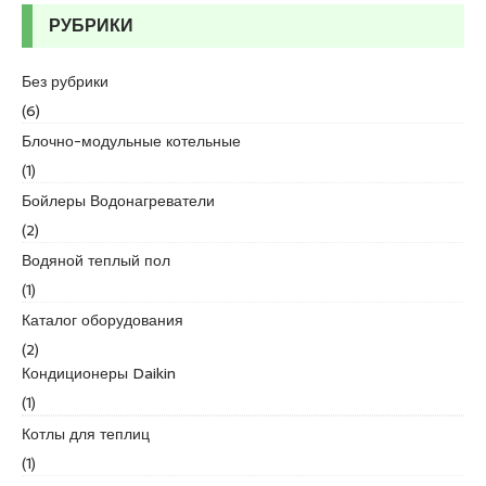
r
РУБРИКИ
t
k
a
Без рубрики
r
(6)
t
Блочно-модульные котельные
a
(1)
l
e
Бойлеры Водонагреватели
s
(2)
c
Водяной теплый пол
o
(1)
r
t
Каталог оборудования
m
(2)
a
Кондиционеры Daikin
l
(1)
t
Котлы для теплиц
e
p
(1)
e