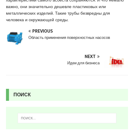
d
важно, они значительно дешевле пластиковых или
i
металлических изделий. Такие трубы безвредны для
k
человека и окружающей среды.
e
s
PREVIOUS
c
Область применения поверхностных насосов
o
r
NEXT
t
Идеи для бизнеса
k
u
r
t
k
ПОИСК
o
y
e
s
c
o