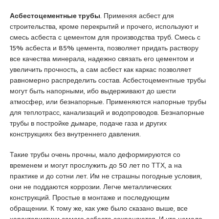
s
c
Асбестоцементные трубы
. Применяя асбест для
o
строительства, кроме перекрытий и прочего, используют и
r
смесь асбеста с цементом для производства труб. Смесь с
t
15% асбеста и 85% цемента, позволяет придать раствору
K
все качества минерала, надежно связать его цементом и
u
увеличить прочность, а сам асбест как каркас позволяет
r
равномерно распределить состав. Асбестоцементные трубы
t
могут быть напорными, ибо выдерживают до шести
k
атмосфер, или безнапорные. Применяются напорные трубы
o
для теплотрасс, канализаций и водопроводов. Безнапорные
y
трубы в постройке дымаре, подаче газа и других
e
конструкциях без внутреннего давления.
s
c
Такие трубы очень прочны, мало деформируются со
o
временем и могут прослужить до 50 лет по ТТХ, а на
r
практике и до сотни лет. Им не страшны погодные условия,
t
они не поддаются коррозии. Легче металлических
p
конструкций. Простые в монтаже и последующим
e
обращении. К тому же, как уже было сказано выше, все
n
характеристики самого асбеста сохраняются. И что немало