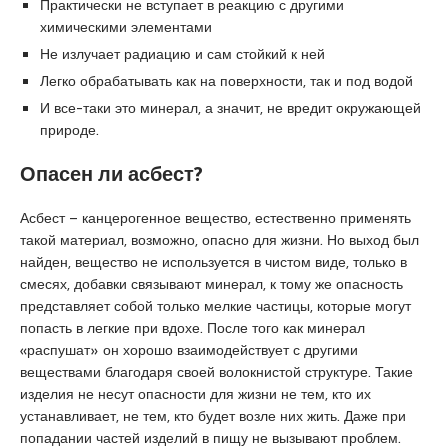
Практически не вступает в реакцию с другими
u
химическими элементами
y
a
Не излучает радиацию и сам стойкий к ней
k
Легко обрабатывать как на поверхности, так и под водой
a
И все-таки это минерал, а значит, не вредит окружающей
s
природе.
i
e
Опасен ли асбест?
s
c
Асбест – канцерогенное вещество, естественно применять
o
такой материал, возможно, опасно для жизни. Но выход был
r
найден, вещество не используется в чистом виде, только в
t
смесях, добавки связывают минерал, к тому же опасность
P
представляет собой только мелкие частицы, которые могут
e
попасть в легкие при вдохе. После того как минерал
n
«распушат» он хорошо взаимодействует с другими
d
веществами благодаря своей волокнистой структуре. Такие
i
изделия не несут опасности для жизни не тем, кто их
k
устанавливает, не тем, кто будет возле них жить. Даже при
e
попадании частей изделий в пищу не вызывают проблем.