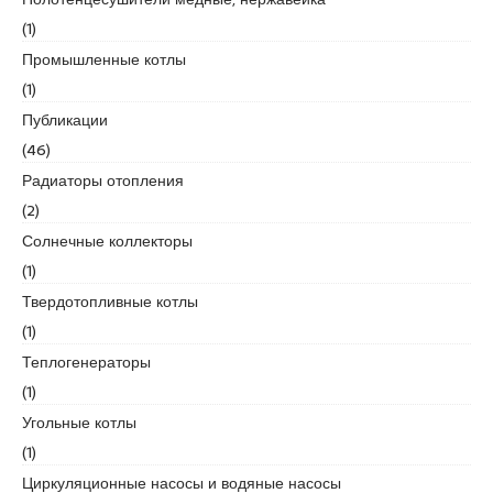
r
(1)
t
Промышленные котлы
a
l
(1)
e
Публикации
s
(46)
c
Радиаторы отопления
o
r
(2)
t
Солнечные коллекторы
b
(1)
o
Твердотопливные котлы
s
t
(1)
a
Теплогенераторы
n
(1)
c
Угольные котлы
i
e
(1)
s
Циркуляционные насосы и водяные насосы