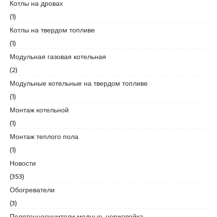
Котлы на дровах
e
(1)
s
Котлы на твердом топливе
c
o
(1)
r
Модульная газовая котельная
t
(2)
k
Модульные котельные на твердом топливе
a
r
(1)
t
Монтаж котельной
a
(1)
l
Монтаж теплого пола
e
s
(1)
c
Новости
o
(353)
r
Обогреватели
t
k
(3)
a
Полотенцесушители медные, нержавейка