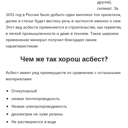
другие),
a
u
s
силикат. За
s
m
c
2012 год в России было добыто один миллион тон хризотила,
i
r
o
далее в статье будет вестись речь в частности именно о нем.
a
a
r
Этот вид асбеста применяется в строительстве, как герметик,
t
n
t
в легкой промышленности и даже в технике. Такое широкое
i
i
применение минерал получил благодаря своим
q
y
характеристикам.
u
e
e
e
Чем же так хорош асбест?
s
c
Асбест имеет ряд преимуществ по сравнению с остальными
o
материалами:
r
t
Огнеупорный
a
низкая теплопроводность
n
a
Низкая электропроводимость
d
диэлектрик не хуже резины
o
Не растворяется в воде
l