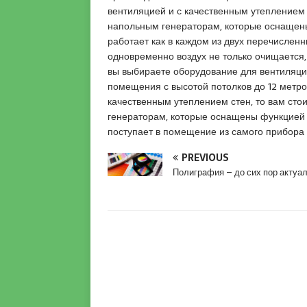
l
вентиляцией и с качественным утеплением 
u
напольным генераторам, которые оснащен
y
работает как в каждом из двух перечислен
a
одновременно воздух не только очищается,
k
вы выбираете оборудование для вентиляци
a
помещения с высотой потолков до 12 метров
s
качественным утеплением стен, то вам ст
i
генераторам, которые оснащены функцией 
e
поступает в помещение из самого прибора 
s
PREVIOUS
c
Полиграфия – до сих пор актуа
o
r
t
P
e
n
d
i
k