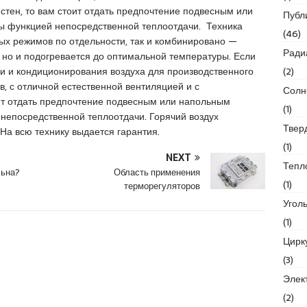
стен, то вам стоит отдать предпочтение подвесным или
Публ
ы функцией непосредственной теплоотдачи. Техника
(46)
ных режимов по отдельности, так и комбинировано —
Ради
 но и подогревается до оптимальной температуры. Если
(2)
и и кондиционирования воздуха для производственного
, с отличной естественной вентиляцией и с
Солн
оит отдать предпочтение подвесным или напольным
(1)
непосредственной теплоотдачи. Горячий воздух
Твер
На всю технику выдается гарантия.
(1)
NEXT
Тепл
льна?
Область применения
(1)
терморегуляторов
Угол
(1)
Цирк
(3)
Элек
(2)