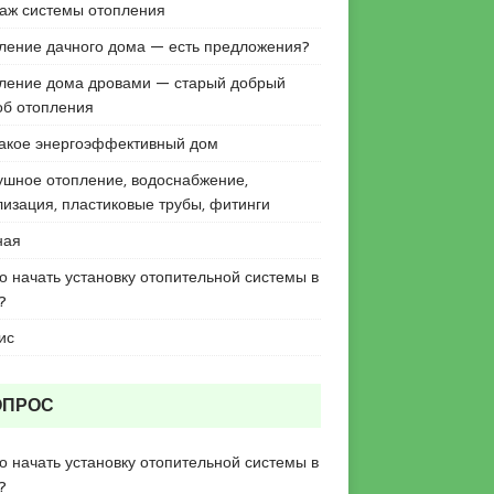
аж системы отопления
ление дачного дома — есть предложения?
ление дома дровами — старый добрый
об отопления
такое энергоэффективный дом
ушное отопление, водоснабжение,
лизация, пластиковые трубы, фитинги
ная
го начать установку отопительной системы в
?
ис
ОПРОС
го начать установку отопительной системы в
?