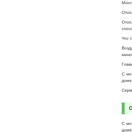
Монт
Отоп
Отоп
спос
Что 
Возд
кана
Глав
С че
доме
Серв
С че
доме