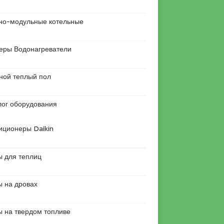
но-модульные котельные
еры Водонагреватели
ной теплый пол
лог оборудования
иционеры Daikin
ы для теплиц
ы на дровах
ы на твердом топливе