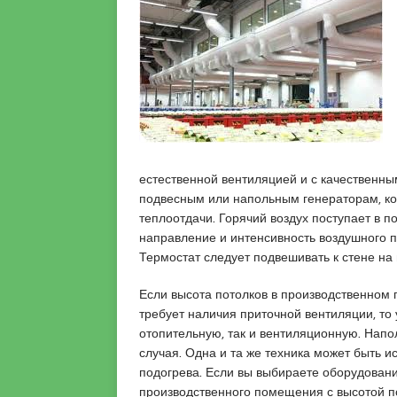
o
t
e
a
u
s
s
m
c
i
r
o
a
a
r
t
n
t
i
i
q
y
u
e
естественной вентиляцией и с качественны
e
e
подвесным или напольным генераторам, к
s
теплоотдачи. Горячий воздух поступает в 
c
направление и интенсивность воздушного п
o
Термостат следует подвешивать к стене на 
r
t
Если высота потолков в производственном 
a
требует наличия приточной вентиляции, т
n
отопительную, так и вентиляционную. Нап
a
случая. Одна и та же техника может быть ис
d
подогрева. Если вы выбираете оборудован
o
производственного помещения с высотой по