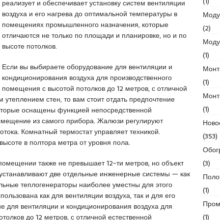
(1)
реализует и обеспечивает установку систем вентиляции
воздуха и его нагрева до оптимальной температуры в
Моду
помещениях промышленного назначения, которые
(2)
отличаются не только по площади и планировке, но и по
Моду
высоте потолков.
(1)
Если вы выбираете оборудование для вентиляции и
Монт
кондиционирования воздуха для производственного
(1)
помещения с высотой потолков до 12 метров, с отличной
Монт
м утеплением стен, то вам стоит отдать предпочтение
(1)
оторые оснащены функцией непосредственной
помещение из самого прибора. Жалюзи регулируют
Ново
отока. Комнатный термостат управляет техникой.
(353)
высоте в полтора метра от уровня пола.
Обог
(3)
помещении также не превышает 12-ти метров, но объект
о устанавливают две отдельные инженерные системы — как
Поло
ольные теплогенераторы наиболее уместны для этого
(1)
пользована как для вентиляции воздуха, так и для его
Пром
ие для вентиляции и кондиционирования воздуха для
(1)
толков до 12 метров, с отличной естественной