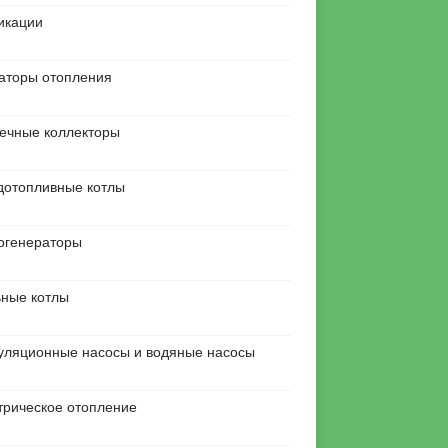
икации
аторы отопления
ечные коллекторы
дотопливные котлы
огенераторы
ьные котлы
уляционные насосы и водяные насосы
трическое отопление