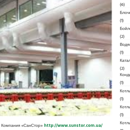
(6)
Блоч
(1)
Бойл
(2)
Водя
(1)
Ката
(2)
Конд
(1)
Котл
(1)
Котл
(1)
Котл
Компания «СанСтор»
http://www.sunstor.com.ua/