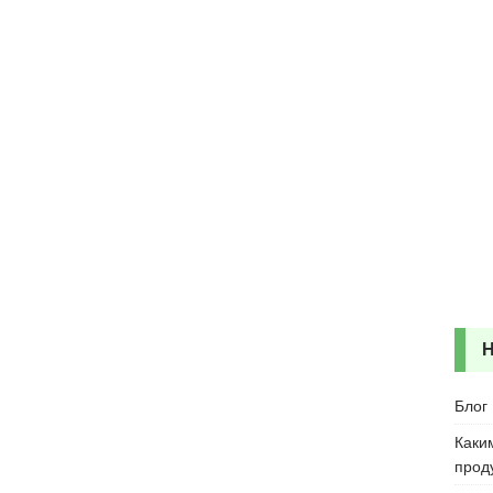
Блог
Каки
прод