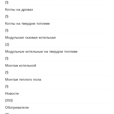
r
(1)
t
Котлы на дровах
k
(1)
a
Котлы на твердом топливе
r
t
(1)
a
Модульная газовая котельная
l
(2)
e
Модульные котельные на твердом топливе
s
c
(1)
o
Монтаж котельной
r
(1)
t
Монтаж теплого пола
m
a
(1)
l
Новости
t
(353)
e
Обогреватели
p
e