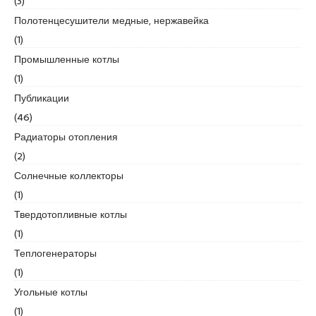
(3)
e
Полотенцесушители медные, нержавейка
s
(1)
c
Промышленные котлы
o
r
(1)
t
Публикации
k
(46)
a
Радиаторы отопления
r
t
(2)
a
Солнечные коллекторы
l
(1)
e
Твердотопливные котлы
s
c
(1)
o
Теплогенераторы
r
(1)
t
Угольные котлы
k
a
(1)