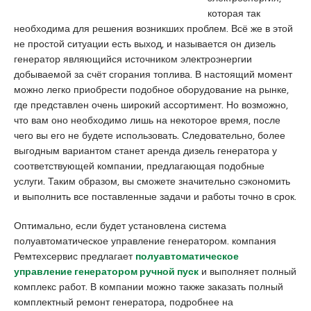
a
u
s
которая так
s
m
c
необходима для решения возникших проблем. Всё же в этой
i
r
o
не простой ситуации есть выход, и называется он дизель
a
a
r
генератор являющийся источником электроэнергии
t
n
t
добываемой за счёт сгорания топлива. В настоящий момент
i
i
можно легко приобрести подобное оборудование на рынке,
q
y
где представлен очень широкий ассортимент. Но возможно,
u
e
что вам оно необходимо лишь на некоторое время, после
e
e
чего вы его не будете использовать. Следовательно, более
s
выгодным вариантом станет аренда дизель генератора у
c
соответствующей компании, предлагающая подобные
o
услуги. Таким образом, вы сможете значительно сэкономить
r
и выполнить все поставленные задачи и работы точно в срок.
t
Оптимально, если будет установлена система
a
полуавтоматическое управление генератором. компания
n
Ремтехсервис предлагает
полуавтоматическое
a
управление генератором ручной пуск
и выполняет полный
d
комплекс работ. В компании можно также заказать полный
o
комплектный ремонт генератора, подробнее на
l