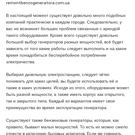
remontbenzogeneratora.com.ua
u
y
В настоящий момент существует довольно много подобных
a
компаний практически в каждом городе. Следовательно, у
k
вас не возникнет больших проблем связанные с арендой
a
такого оборудования. Кроме всего существует довольно
s
большой выбор генераторов разных мощностей, всё будет
i
зависеть от того какие работы следует выполнить и на какое
e
время понадобиться бесперебойное потребление
s
электричества.
c
o
Выбирая дизельную электростанцию, следует чётко
r
понимать для каких целей, вы будете использовать её и
t
также в каких условиях. Исходя из этого, оборудование может
P
быть разной мощности, а также иметь корпус как открытого,
e
так и закрытого типа. Каждый из вариантов имеет свои
n
преимущества во время эксплуатации генератора.
d
i
Существуют также бензиновые генераторы, которые, как
k
правило, бывают малых мощностей. То есть их можно смело
e
отнести в категорию бытовых агрегатов. Если же говорить