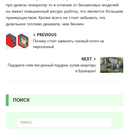
s
про дизель генератор то в отличие от бензиновых моделей
c
он имеет повышенный ресурс работы, что является большим
o
преимуществом. Кроме всего не стоит забывать, что
r
дизельное топливо дешевле, чем бензин.
t
K
PREVIOUS
u
Почему стоит заменить газовый котел на
r
пиролизный
t
k
NEXT
o
Подарите себе бесценный подарок, купив квартиру
y
в Броварах!
e
s
c
o
ПОИСК
r
t
p
e
n