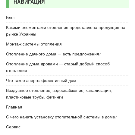
c
НАВИГАЦИЯ
o
r
Блог
t
Какими элементами отопления представлена продукция на
u
рынке Украины
m
r
Монтаж системы отопления
a
Отопление дачного дома — есть предложения?
n
i
Отопление дома дровами — старый добрый способ
y
отопления
e
Что такое энергоэффективный дом
e
s
Воздушное отопление, водоснабжение, канализация,
c
пластиковые трубы, фитинги
o
Главная
r
t
С чего начать установку отопительной системы в доме?
Сервис