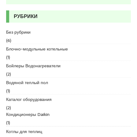
d
i
РУБРИКИ
k
e
s
Без рубрики
c
(6)
o
Блочно-модульные котельные
r
(1)
t
k
Бойлеры Водонагреватели
u
(2)
r
Водяной теплый пол
t
(1)
k
o
Каталог оборудования
y
(2)
e
Кондиционеры Daikin
s
(1)
c
Котлы для теплиц
o