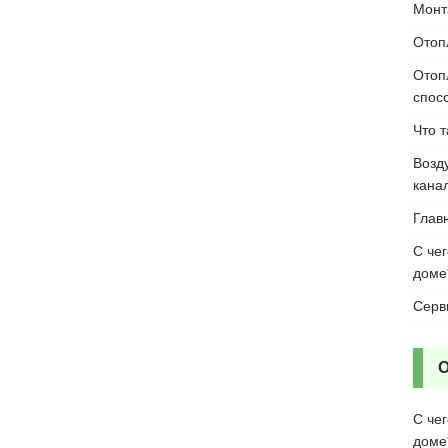
Монт
Отоп
Отоп
спос
Что 
Возд
кана
Глав
С че
доме
Серв
С че
доме