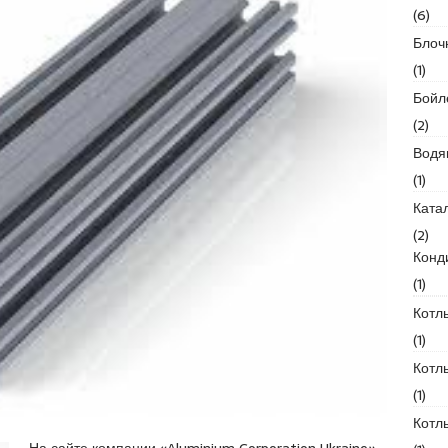
(6)
Блоч
(1)
Бойл
(2)
Водя
(1)
Ката
(2)
Конд
(1)
Котл
(1)
Котл
(1)
Котл
На сайте компании «Aluminium Corporation Ukraine»