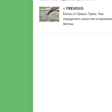
e
s
PREVIOUS
c
Бетон от Орион-Транс. Как
o
определить качество и назначе
r
бетона
t
K
u
r
t
k
o
y
e
s
c
o
r
t
p
e