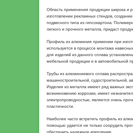
l
Область применения продукции широка и р
u
изготовлении рекламных стендов, создании 
y
подвесного типа из гипсокартона. Полимерн
a
легкого и прочного металла, придаст проду
k
a
Профиль из алюминия применим при изгото
s
используется в процессе монтажа навесны
i
для изделий из данного сплава установлен
e
мебельной продукции и в автомобильной 
s
c
Трубы из алюминиевого сплава распростр
o
машиностроительной, судостроительной, а
r
Изделия из металла имеют ряд важных экс
t
возникновению коррозии, имеет незначител
P
электропроводностью, является очень про
e
пластичности.
n
d
Наиболее часто встретить профиль из алю
i
помощью удается не только соорудить проч
k
обеспечить надежное крепление.