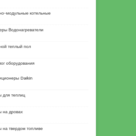
но-модульные котельные
еры Водонагреватели
ной теплый пол
лог оборудования
иционеры Daikin
ы для теплиц
ы на дровах
ы на твердом топливе