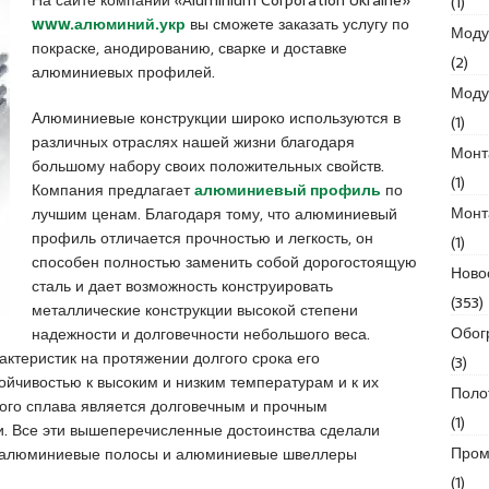
(1)
www.алюминий.укр
вы сможете заказать услугу по
Моду
покраске, анодированию, сварке и доставке
(2)
алюминиевых профилей.
Моду
Алюминиевые конструкции широко используются в
(1)
различных отраслях нашей жизни благодаря
Монт
большому набору своих положительных свойств.
(1)
Компания предлагает
алюминиевый профиль
по
Монт
лучшим ценам. Благодаря тому, что алюминиевый
профиль отличается прочностью и легкость, он
(1)
способен полностью заменить собой дорогостоящую
Ново
сталь и дает возможность конструировать
(353)
металлические конструкции высокой степени
Обог
надежности и долговечности небольшого веса.
актеристик на протяжении долгого срока его
(3)
ойчивостью к высоким и низким температурам и к их
Поло
ого сплава является долговечным и прочным
(1)
и. Все эти вышеперечисленные достоинства сделали
Пром
, алюминиевые полосы и алюминиевые швеллеры
(1)