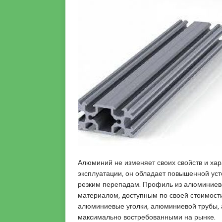
o
t
e
a
u
s
s
m
c
i
r
o
a
a
r
t
n
t
i
i
q
y
u
e
e
e
s
c
o
r
Алюминий не изменяет своих свойств и хар
t
эксплуатации, он обладает повышенной уст
a
резким перепадам. Профиль из алюминиев
n
материалом, доступным по своей стоимост
a
алюминиевые уголки, алюминиевой трубы
d
максимально востребованными на рынке.
o