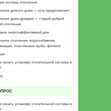
аж системы отопления
ление дачного дома — есть предложения?
ление дома дровами — старый добрый
об отопления
такое энергоэффективный дом
ушное отопление, водоснабжение,
лизация, пластиковые трубы, фитинги
ная
го начать установку отопительной системы в
?
ис
ОПРОС
го начать установку отопительной системы в
?