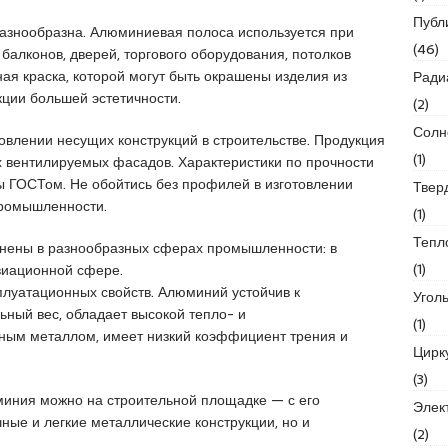
Публ
азнообразна. Алюминиевая полоса используется при
(46)
балконов, дверей, торгового оборудования, потолков
ая краска, которой могут быть окрашены изделия из
Ради
кции большей эстетичности.
(2)
Солн
влении несущих конструкций в строительстве. Продукция
(1)
х вентилируемых фасадов. Характеристики по прочности
ы ГОСТом. Не обойтись без профилей в изготовлении
Твер
промышленности.
(1)
Тепл
анены в разнообразных сферах промышленности: в
(1)
виационной сфере.
плуатационных свойств. Алюминий устойчив к
Угол
ьный вес, обладает высокой тепло- и
(1)
чным металлом, имеет низкий коэффициент трения и
Цирк
(3)
миния можно на строительной площадке — с его
Элек
ные и легкие металлические конструкции, но и
(2)