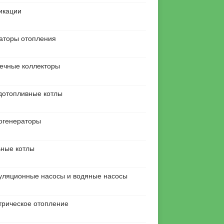
икации
аторы отопления
ечные коллекторы
дотопливные котлы
огенераторы
ьные котлы
уляционные насосы и водяные насосы
трическое отопление