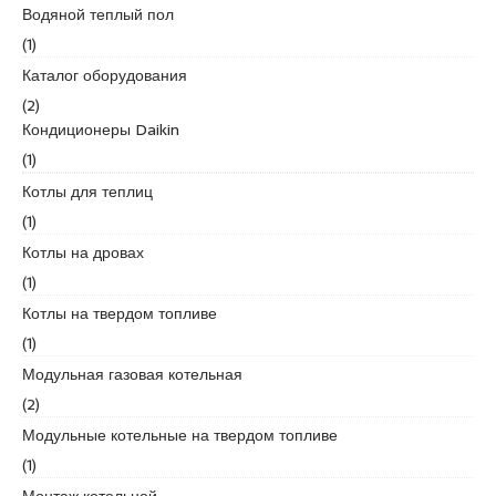
Водяной теплый пол
d
i
(1)
k
Каталог оборудования
e
(2)
s
Кондиционеры Daikin
c
(1)
o
r
Котлы для теплиц
t
(1)
k
Котлы на дровах
u
(1)
r
t
Котлы на твердом топливе
k
(1)
o
Модульная газовая котельная
y
(2)
e
s
Модульные котельные на твердом топливе
c
(1)
o
Монтаж котельной