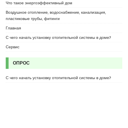
c
Что такое энергоэффективный дом
o
Воздушное отопление, водоснабжение, канализация,
r
пластиковые трубы, фитинги
t
u
Главная
m
С чего начать установку отопительной системы в доме?
r
a
Сервис
n
i
ОПРОС
y
e
e
С чего начать установку отопительной системы в доме?
s
c
o
r
t