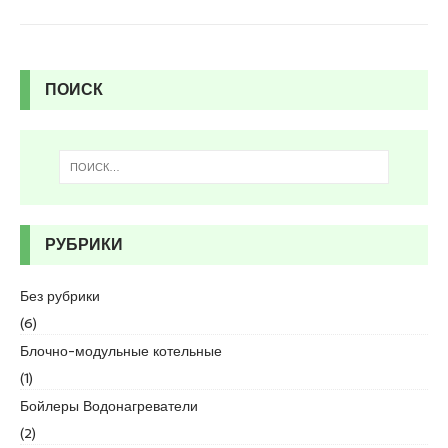
s
c
o
r
t
ПОИСК
K
u
r
t
k
o
y
РУБРИКИ
e
s
Без рубрики
c
(6)
o
Блочно-модульные котельные
r
t
(1)
p
Бойлеры Водонагреватели
e
(2)
n