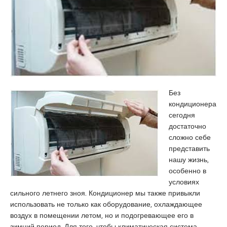
o
i
a
g
r
r
r
e
a
a
s
e
t
c
s
u
o
c
i
r
o
t
t
r
x
k
t
Без
n
a
b
кондиционера
x
d
a
сегодня
x
i
y
достаточно
p
k
a
сложно себе
o
o
n
представить
r
y
a
нашу жизнь,
n
e
n
особенно в
p
s
k
условиях
o
c
a
сильного летнего зноя. Кондиционер мы также привыкли
r
o
r
использовать не только как оборудование, охлаждающее
n
r
a
воздух в помещении летом, но и подогревающее его в
o
t
e
зимний период. Для того, чтобы климатическая система