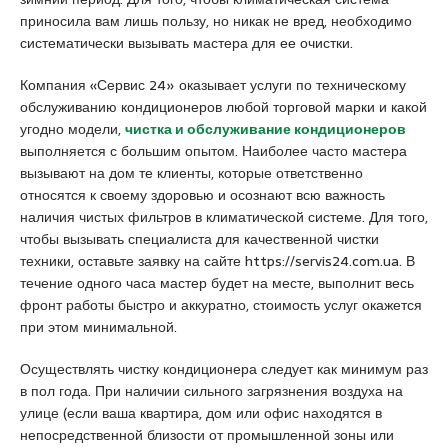
a
u
s
приносила вам лишь пользу, но никак не вред, необходимо
s
m
c
систематически вызывать мастера для ее очистки.
i
r
o
a
a
r
Компания «Сервис 24» оказывает услуги по техническому
t
n
t
обслуживанию кондиционеров любой торговой марки и какой
i
i
угодно модели,
чистка и обслуживание кондиционеров
q
y
выполняется с большим опытом. Наиболее часто мастера
u
e
вызывают на дом те клиенты, которые ответственно
e
e
относятся к своему здоровью и осознают всю важность
s
наличия чистых фильтров в климатической системе. Для того,
c
чтобы вызывать специалиста для качественной чистки
o
техники, оставьте заявку на сайте https://servis24.com.ua. В
r
течение одного часа мастер будет на месте, выполнит весь
t
фронт работы быстро и аккуратно, стоимость услуг окажется
a
при этом минимальной.
n
Осуществлять чистку кондиционера следует как минимум раз
a
в пол года. При наличии сильного загрязнения воздуха на
d
улице (если ваша квартира, дом или офис находятся в
o
непосредственной близости от промышленной зоны или
l