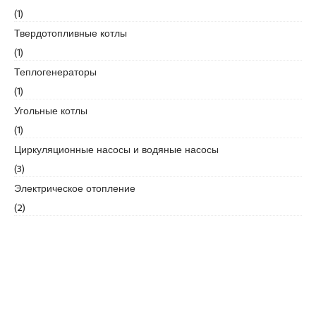
(1)
e
s
Твердотопливные котлы
c
(1)
o
Теплогенераторы
r
(1)
t
k
Угольные котлы
a
(1)
r
Циркуляционные насосы и водяные насосы
t
(3)
a
l
Электрическое отопление
e
(2)
s
c
o
r
t
k
a