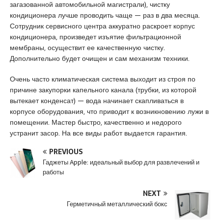
загазованной автомобильной магистрали), чистку
u
кондиционера лучше проводить чаще — раз в два месяца.
y
Сотрудник сервисного центра аккуратно раскроет корпус
a
кондиционера, произведет изъятие фильтрационной
k
мембраны, осуществит ее качественную чистку.
a
Дополнительно будет очищен и сам механизм техники.
s
i
Очень часто климатическая система выходит из строя по
e
причине закупорки капельного канала (трубки, из которой
s
вытекает конденсат) — вода начинает скапливаться в
c
корпусе оборудования, что приводит к возникновению лужи в
o
помещении. Мастер быстро, качественно и недорого
r
устранит засор. На все виды работ выдается гарантия.
t
P
PREVIOUS
e
Гаджеты Apple: идеальный выбор для развлечений и
n
работы
d
i
NEXT
k
Герметичный металлический бокс
e