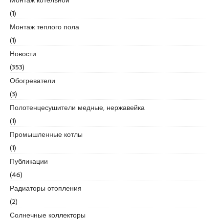
r
(1)
t
k
Монтаж теплого пола
a
(1)
r
Новости
t
(353)
a
l
Обогреватели
e
(3)
s
Полотенцесушители медные, нержавейка
c
(1)
o
r
Промышленные котлы
t
(1)
m
Публикации
a
(46)
l
t
Радиаторы отопления
e
(2)
p
Солнечные коллекторы
e