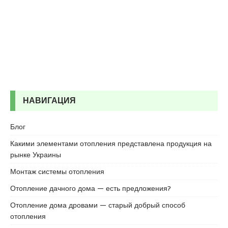
r
t
a
l
e
s
c
o
r
НАВИГАЦИЯ
t
b
Блог
o
s
Какими элементами отопления представлена продукция на
t
рынке Украины
a
Монтаж системы отопления
n
c
Отопление дачного дома — есть предложения?
i
Отопление дома дровами — старый добрый способ
e
отопления
s