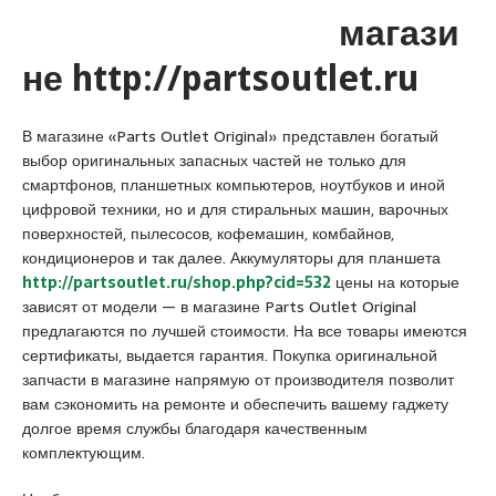
a
u
s
магази
s
m
c
i
r
o
не http://partsoutlet.ru
a
a
r
t
n
t
В магазине «Parts Outlet Original» представлен богатый
i
i
выбор оригинальных запасных частей не только для
q
y
смартфонов, планшетных компьютеров, ноутбуков и иной
u
e
цифровой техники, но и для стиральных машин, варочных
e
e
поверхностей, пылесосов, кофемашин, комбайнов,
s
кондиционеров и так далее. Аккумуляторы для планшета
c
http://partsoutlet.ru/shop.php?cid=532
цены на которые
o
зависят от модели — в магазине Parts Outlet Original
r
предлагаются по лучшей стоимости. На все товары имеются
t
сертификаты, выдается гарантия. Покупка оригинальной
a
запчасти в магазине напрямую от производителя позволит
n
вам сэкономить на ремонте и обеспечить вашему гаджету
a
долгое время службы благодаря качественным
d
комплектующим.
o
l