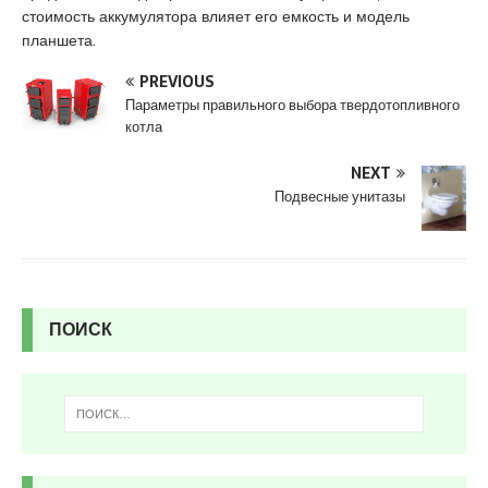
s
стоимость аккумулятора влияет его емкость и модель
c
планшета.
o
r
PREVIOUS
t
Параметры правильного выбора твердотопливного
K
котла
u
r
NEXT
t
Подвесные унитазы
k
o
y
e
s
ПОИСК
c
o
r
t
p
e
n