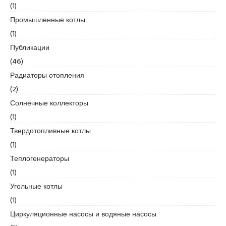
(1)
e
Промышленные котлы
s
c
(1)
o
Публикации
r
(46)
t
Радиаторы отопления
k
a
(2)
r
Солнечные коллекторы
t
(1)
a
Твердотопливные котлы
l
e
(1)
s
Теплогенераторы
c
(1)
o
Угольные котлы
r
t
(1)
k
Циркуляционные насосы и водяные насосы
a