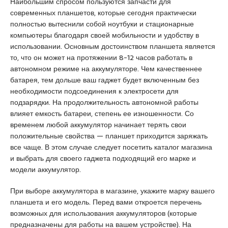
Наибольшим спросом пользуются запчасти для
u
современных планшетов, которые сегодня практически
y
полностью вытеснили собой ноутбуки и стационарные
a
компьютеры благодаря своей мобильности и удобству в
k
использовании. Основным достоинством планшета является
a
то, что он может на протяжении 8-12 часов работать в
s
автономном режиме на аккумуляторе. Чем качественнее
i
батарея, тем дольше ваш гаджет будет включенным без
e
необходимости подсоединения к электросети для
s
подзарядки. На продолжительность автономной работы
c
влияет емкость батареи, степень ее изношенности. Со
o
временем любой аккумулятор начинает терять свои
r
положительные свойства — планшет приходится заряжать
t
все чаще. В этом случае следует посетить каталог магазина
P
и выбрать для своего гаджета подходящий его марке и
e
модели аккумулятор.
n
d
При выборе аккумулятора в магазине, укажите марку вашего
i
планшета и его модель. Перед вами откроется перечень
k
возможных для использования аккумуляторов (которые
e
предназначены для работы на вашем устройстве). На