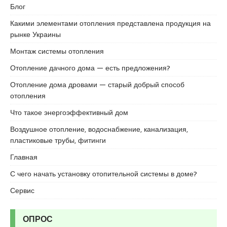
c
Блог
o
Какими элементами отопления представлена продукция на
r
рынке Украины
t
u
Монтаж системы отопления
m
Отопление дачного дома — есть предложения?
r
a
Отопление дома дровами — старый добрый способ
n
отопления
i
Что такое энергоэффективный дом
y
e
Воздушное отопление, водоснабжение, канализация,
e
пластиковые трубы, фитинги
s
Главная
c
o
С чего начать установку отопительной системы в доме?
r
Сервис
t
ОПРОС