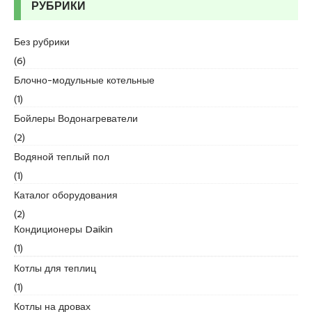
РУБРИКИ
d
i
k
Без рубрики
e
(6)
s
Блочно-модульные котельные
c
(1)
o
r
Бойлеры Водонагреватели
t
(2)
k
Водяной теплый пол
u
(1)
r
t
Каталог оборудования
k
(2)
o
Кондиционеры Daikin
y
(1)
e
Котлы для теплиц
s
c
(1)
o
Котлы на дровах