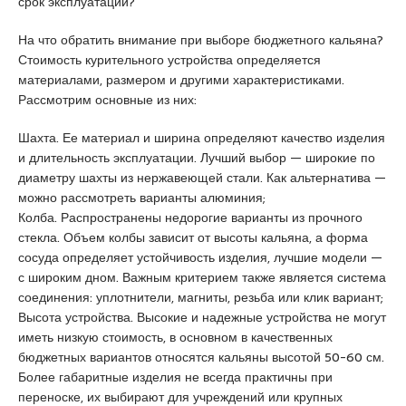
срок эксплуатации?
o
i
a
g
r
r
На что обратить внимание при выборе бюджетного кальяна?
r
e
a
Стоимость курительного устройства определяется
a
s
e
материалами, размером и другими характеристиками.
t
c
s
Рассмотрим основные из них:
u
o
c
i
r
o
Шахта. Ее материал и ширина определяют качество изделия
t
t
r
и длительность эксплуатации. Лучший выбор — широкие по
x
k
t
диаметру шахты из нержавеющей стали. Как альтернатива —
n
a
b
можно рассмотреть варианты алюминия;
x
d
a
Колба. Распространены недорогие варианты из прочного
x
i
y
стекла. Объем колбы зависит от высоты кальяна, а форма
p
k
a
сосуда определяет устойчивость изделия, лучшие модели —
o
o
n
с широким дном. Важным критерием также является система
r
y
a
соединения: уплотнители, магниты, резьба или клик вариант;
n
e
n
Высота устройства. Высокие и надежные устройства не могут
p
s
k
иметь низкую стоимость, в основном в качественных
o
c
a
бюджетных вариантов относятся кальяны высотой 50-60 см.
r
o
r
Более габаритные изделия не всегда практичны при
n
r
a
переноске, их выбирают для учреждений или крупных
o
t
e