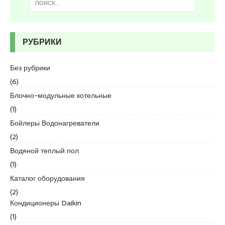
s
c
o
r
РУБРИКИ
t
K
u
Без рубрики
r
(6)
t
Блочно-модульные котельные
k
(1)
o
y
Бойлеры Водонагреватели
e
(2)
s
Водяной теплый пол
c
(1)
o
r
Каталог оборудования
t
(2)
p
Кондиционеры Daikin
e
(1)
n