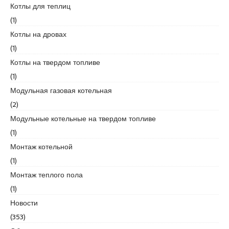
Котлы для теплиц
d
i
(1)
k
Котлы на дровах
e
(1)
s
Котлы на твердом топливе
c
o
(1)
r
Модульная газовая котельная
t
(2)
k
Модульные котельные на твердом топливе
u
r
(1)
t
Монтаж котельной
k
(1)
o
Монтаж теплого пола
y
e
(1)
s
Новости
c
(353)
o