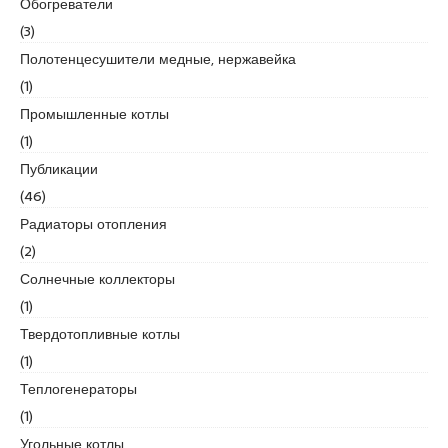
Обогреватели
r
t
(3)
k
Полотенцесушители медные, нержавейка
a
(1)
r
Промышленные котлы
t
a
(1)
l
Публикации
e
(46)
s
Радиаторы отопления
c
o
(2)
r
Солнечные коллекторы
t
(1)
m
Твердотопливные котлы
a
l
(1)
t
Теплогенераторы
e
(1)
p
Угольные котлы
e