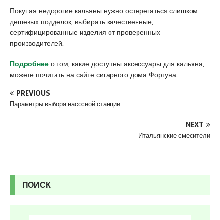
u
Покупая недорогие кальяны нужно остерегаться слишком
y
дешевых подделок, выбирать качественные,
a
сертифицированные изделия от проверенных
k
производителей.
a
s
Подробнее
о том, какие доступны аксессуары для кальяна,
i
можете почитать на сайте сигарного дома Фортуна.
e
s
PREVIOUS
c
Параметры выбора насосной станции
o
r
NEXT
t
Итальянские смесители
P
e
n
d
ПОИСК
i
k
e