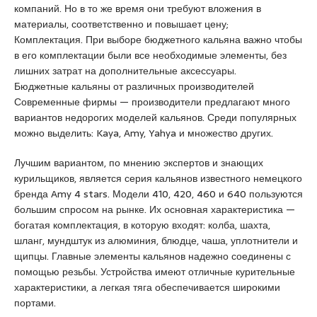
компаний. Но в то же время они требуют вложения в
a
u
s
материалы, соответственно и повышает цену;
s
m
c
Комплектация. При выборе бюджетного кальяна важно чтобы
i
r
o
в его комплектации были все необходимые элементы, без
a
a
r
лишних затрат на дополнительные аксессуары.
t
n
t
Бюджетные кальяны от различных производителей
i
i
Современные фирмы — производители предлагают много
q
y
вариантов недорогих моделей кальянов. Среди популярных
u
e
можно выделить: Kaya, Amy, Yahya и множество других.
e
e
s
Лучшим вариантом, по мнению экспертов и знающих
c
курильщиков, является серия кальянов известного немецкого
o
бренда Amy 4 stars. Модели 410, 420, 460 и 640 пользуются
r
большим спросом на рынке. Их основная характеристика —
t
богатая комплектация, в которую входят: колба, шахта,
a
шланг, мундштук из алюминия, блюдце, чаша, уплотнители и
n
щипцы. Главные элементы кальянов надежно соединены с
a
помощью резьбы. Устройства имеют отличные курительные
d
характеристики, а легкая тяга обеспечивается широкими
o
портами.
l