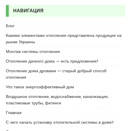
r
t
НАВИГАЦИЯ
a
l
Блог
e
Какими элементами отопления представлена продукция на
s
рынке Украины
c
o
Монтаж системы отопления
r
Отопление дачного дома — есть предложения?
t
b
Отопление дома дровами — старый добрый способ
o
отопления
s
Что такое энергоэффективный дом
t
a
Воздушное отопление, водоснабжение, канализация,
n
пластиковые трубы, фитинги
c
Главная
i
e
С чего начать установку отопительной системы в доме?
s