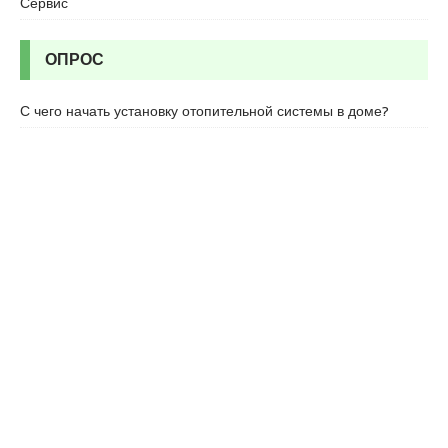
Сервис
c
o
r
ОПРОС
t
u
С чего начать установку отопительной системы в доме?
m
r
a
n
i
y
e
e
s
c
o
r
t