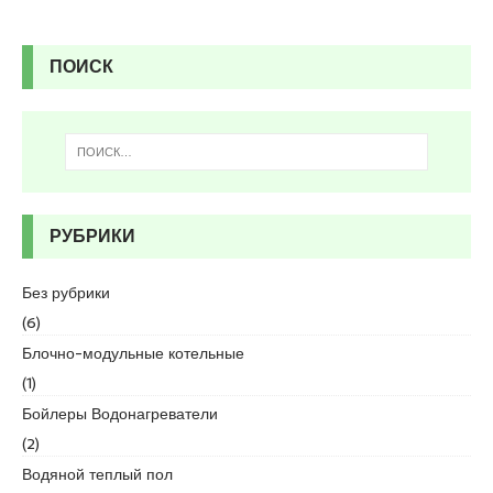
u
y
a
ПОИСК
k
a
s
i
e
s
c
РУБРИКИ
o
r
Без рубрики
t
(6)
P
e
Блочно-модульные котельные
n
(1)
d
Бойлеры Водонагреватели
i
(2)
k
e
Водяной теплый пол