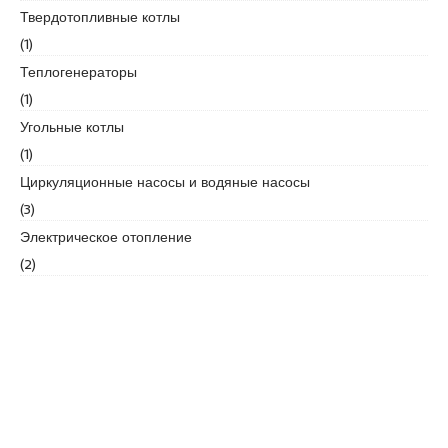
r
Твердотопливные котлы
t
(1)
k
Теплогенераторы
a
r
(1)
t
Угольные котлы
a
(1)
l
Циркуляционные насосы и водяные насосы
e
s
(3)
c
Электрическое отопление
o
(2)
r
t
m
a
l
t
e
p
e