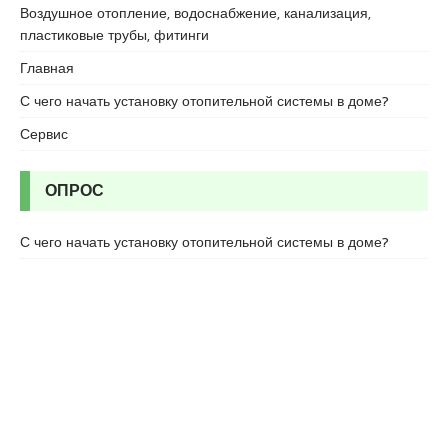
r
Воздушное отопление, водоснабжение, канализация,
t
пластиковые трубы, фитинги
a
Главная
l
e
С чего начать установку отопительной системы в доме?
s
Сервис
c
o
r
ОПРОС
t
b
С чего начать установку отопительной системы в доме?
o
s
t
a
n
c
i
e
s