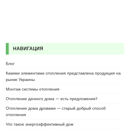
e
s
c
o
r
t
k
НАВИГАЦИЯ
a
r
t
Блог
a
Какими элементами отопления представлена продукция на
l
рынке Украины
e
s
Монтаж системы отопления
c
Отопление дачного дома — есть предложения?
o
r
Отопление дома дровами — старый добрый способ
t
отопления
k
Что такое энергоэффективный дом
a