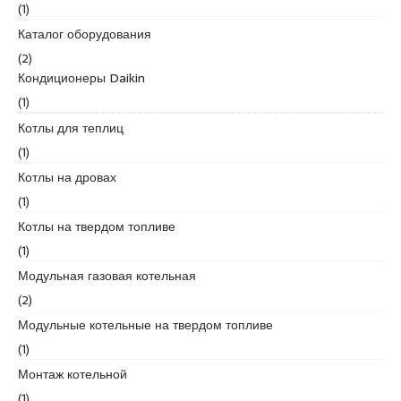
s
(1)
c
Каталог оборудования
o
(2)
r
Кондиционеры Daikin
t
K
(1)
u
Котлы для теплиц
r
(1)
t
Котлы на дровах
k
o
(1)
y
Котлы на твердом топливе
e
(1)
s
Модульная газовая котельная
c
o
(2)
r
Модульные котельные на твердом топливе
t
(1)
p
Монтаж котельной
e
n
(1)