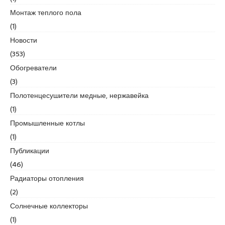
d
Монтаж теплого пола
i
(1)
k
Новости
e
s
(353)
c
Обогреватели
o
(3)
r
Полотенцесушители медные, нержавейка
t
k
(1)
u
Промышленные котлы
r
(1)
t
Публикации
k
o
(46)
y
Радиаторы отопления
e
(2)
s
Солнечные коллекторы
c
o
(1)