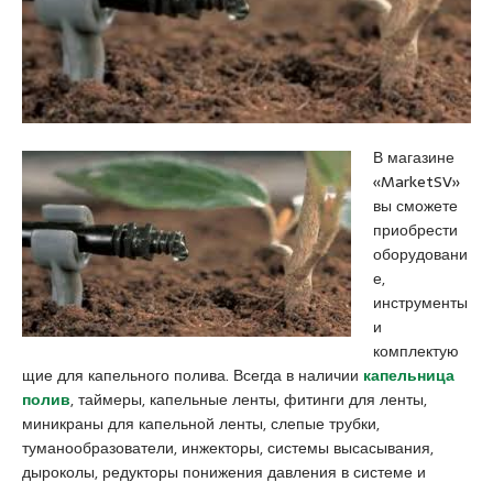
o
i
a
g
r
r
r
e
a
a
s
e
t
c
s
u
o
c
i
r
o
В магазине
t
t
r
«MarketSV»
x
k
t
вы сможете
n
a
b
приобрести
x
d
a
оборудовани
x
i
y
е,
p
k
a
инструменты
o
o
n
и
r
y
a
комплектую
n
e
n
щие для капельного полива. Всегда в наличии
капельница
p
s
k
полив
, таймеры, капельные ленты, фитинги для ленты,
o
c
a
миникраны для капельной ленты, слепые трубки,
r
o
r
туманообразователи, инжекторы, системы высасывания,
n
r
a
дыроколы, редукторы понижения давления в системе и
o
t
e