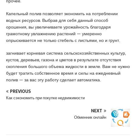
прочее.
a
u
s
s
m
c
Капельный полив позволяет экономить на потреблении
i
r
o
водных ресурсов. Выбрав для себя данный способ
a
a
r
орошения, вы увеличиваете урожайность благодаря
t
n
t
грамотному увлажнению растений — умеренно
i
i
опрыскивается не только стебель с листьями, но и грунт.
q
y
u
e
загнивает корневая система сельскохозяйственных культур,
e
e
кустов, деревьев, газона и цветов в результате отсутствия
s
скопления большого объема жидкости в земле. Вам не нужно
c
будет тратить собственное время и силы на ежедневный
o
полив — за вас эту работу сделает автоматика.
r
PREVIOUS
t
Как сэкономить при покупке недвижимости
a
n
NEXT
a
Обменник онлайн
d
o
l