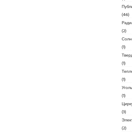
Публ
(46)
Ради
(2)
Солн
(1)
Твер
(1)
Тепл
(1)
Угол
(1)
Цирк
(3)
Элек
(2)