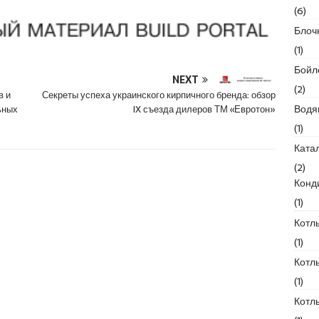
(6)
Блоч
(1)
Бойл
NEXT
(2)
в и
Секреты успеха украинского кирпичного бренда: обзор
Водя
ьных
IX съезда дилеров ТМ «Евротон»
(1)
Ката
(2)
Конд
(1)
Котл
(1)
Котл
(1)
Котл