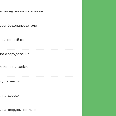
но-модульные котельные
еры Водонагреватели
ной теплый пол
лог оборудования
иционеры Daikin
ы для теплиц
ы на дровах
ы на твердом топливе