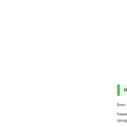
Блог
Каки
прод