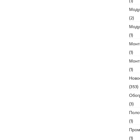
(1)
Моду
(2)
Моду
(1)
Монт
(1)
Монт
(1)
Ново
(353)
Обог
(3)
Поло
(1)
Пром
(1)