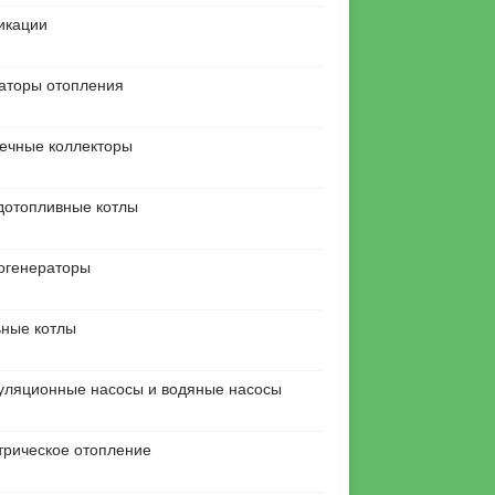
икации
аторы отопления
ечные коллекторы
дотопливные котлы
огенераторы
ьные котлы
уляционные насосы и водяные насосы
трическое отопление