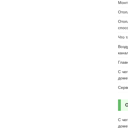
Монт
Отоп
Отоп
спос
Что 
Возд
кана
Глав
С че
доме
Серв
С че
доме