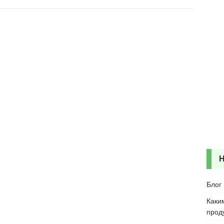
Блог
Каки
прод