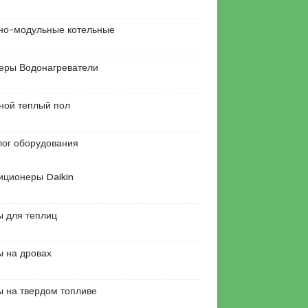
но-модульные котельные
еры Водонагреватели
ной теплый пол
лог оборудования
иционеры Daikin
ы для теплиц
ы на дровах
ы на твердом топливе