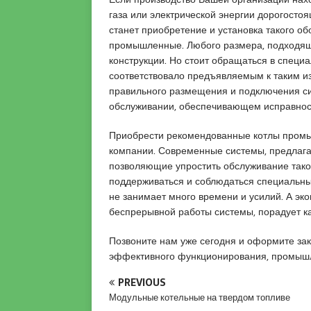
l
газа или электрической энергии дорогосто
u
станет приобретение и установка такого о
y
промышленные. Любого размера, подходящ
a
конструкции. Но стоит обращаться в специ
k
соответствовало предъявляемым к таким и
a
правильного размещения и подключения си
s
обслуживании, обеспечивающем исправност
i
e
Приобрести рекомендованные котлы промы
s
компании. Современные системы, предлаг
c
позволяющие упростить обслуживание тако
o
поддерживаться и соблюдаться специальны
r
не занимает много времени и усилий. А эк
t
беспрерывной работы системы, порадует к
P
e
Позвоните нам уже сегодня и оформите за
n
эффективного функционирования, промыш
d
PREVIOUS
i
Модульные котельные на твердом топливе
k