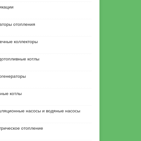
икации
аторы отопления
ечные коллекторы
дотопливные котлы
огенераторы
ьные котлы
уляционные насосы и водяные насосы
трическое отопление