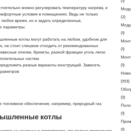
(1)
стоятельно можно регулировать температуру нагрева, и
Моду
омфортные условия в помещениях. Ведь не только
(2)
 любое время, но и задать определенные,
Моду
е параметры.
(1)
ленные котлы могут работать на любом, удобном для
Монт
но, не стоит слишком отходить от рекомендованных
(1)
евесные опилки, брикеты, разной фракции уголь легко
Монт
топительных систем.
(1)
предложить разные варианты конструкций. Зависеть
араметров:
Ново
(353)
Обог
(3)
 топливное обеспечение, например, природный газ.
Поло
(1)
мышленные котлы
Пром
(1)
дится на удаленных территориях, где подача природного