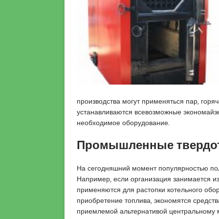
n
h
k
o
i
a
g
r
r
r
e
a
a
s
e
t
c
s
u
o
c
i
r
o
t
t
r
x
k
t
производства могут применяться пар, горяч
n
a
b
устанавливаются всевозможные экономайзе
x
d
a
необходимое оборудование.
x
i
y
p
k
a
Промышленные твердо
o
o
n
r
y
a
На сегодняшний момент популярностью по
n
e
n
Например, если организация занимается из
p
s
k
применяются для растопки котельного обо
o
c
a
приобретение топлива, экономятся средств
r
o
r
приемлемой альтернативой центральному 
n
r
a