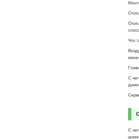
Монт
Отоп
Отоп
спос
Что 
Возд
кана
Глав
С че
доме
Серв
С че
доме