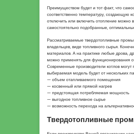
o
t
e
Преимуществом будет и тот факт, что само
a
u
s
соответственно температуру, создающую к
s
m
c
отключить или включить отопление можно в
i
r
o
самостоятельно подобранные, оптимальны
a
a
r
t
n
t
Рассматриваемые твердотопливные промыш
i
i
владельцев, виде топливного сырья. Конеч
q
y
материалов. А на практике любые дрова, др
u
e
можно применять для функционирования о
e
e
Современные производители котлов могут 
s
выбираемая модель будет от нескольких п
c
— объем отапливаемого помещения
o
— косвенный или прямой нагрев
r
— предстоящая потребляемая мощность
t
— выгодное топливное сырье
a
— возможность перехода на альтернативное
n
a
Твердотопливные про
d
o
Если производство Вашей организации нахо