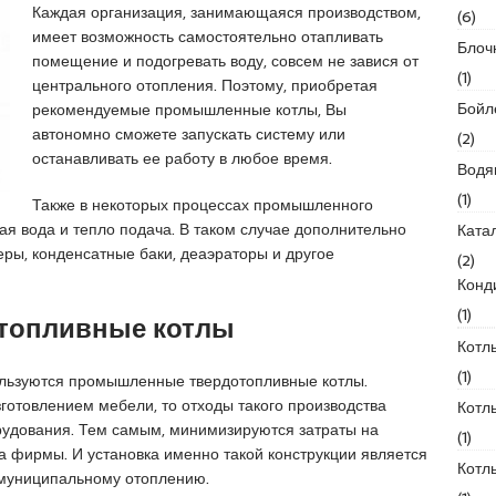
Каждая организация, занимающаяся производством,
(6)
имеет возможность самостоятельно отапливать
Блоч
помещение и подогревать воду, совсем не завися от
(1)
центрального отопления. Поэтому, приобретая
Бойл
рекомендуемые промышленные котлы, Вы
автономно сможете запускать систему или
(2)
останавливать ее работу в любое время.
Водя
(1)
Также в некоторых процессах промышленного
ая вода и тепло подача. В таком случае дополнительно
Ката
ры, конденсатные баки, деаэраторы и другое
(2)
Конд
(1)
топливные котлы
Котл
(1)
льзуются промышленные твердотопливные котлы.
готовлением мебели, то отходы такого производства
Котл
рудования. Тем самым, минимизируются затраты на
(1)
а фирмы. И установка именно такой конструкции является
Котл
муниципальному отоплению.