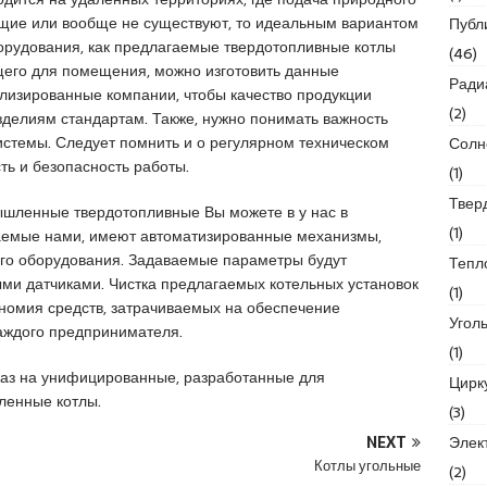
ящие или вообще не существуют, то идеальным вариантом
Публ
борудования, как предлагаемые твердотопливные котлы
(46)
его для помещения, можно изготовить данные
Ради
ализированные компании, чтобы качество продукции
(2)
зделиям стандартам. Также, нужно понимать важность
стемы. Следует помнить и о регулярном техническом
Солн
ь и безопасность работы.
(1)
Твер
шленные твердотопливные Вы можете в у нас в
(1)
аемые нами, имеют автоматизированные механизмы,
го оборудования. Задаваемые параметры будут
Тепл
ми датчиками. Чистка предлагаемых котельных установок
(1)
ономия средств, затрачиваемых на обеспечение
Угол
аждого предпринимателя.
(1)
каз на унифицированные, разработанные для
Цирк
ленные котлы.
(3)
Элек
NEXT
Котлы угольные
(2)