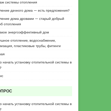
аж системы отопления
ление дачного дома — есть предложения?
ление дома дровами — старый добрый
об отопления
такое энергоэффективный дом
ушное отопление, водоснабжение,
лизация, пластиковые трубы, фитинги
ная
го начать установку отопительной системы в
?
ис
ОПРОС
го начать установку отопительной системы в
?