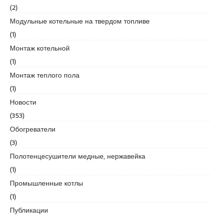
d
(2)
i
Модульные котельные на твердом топливе
k
(1)
e
Монтаж котельной
s
c
(1)
o
Монтаж теплого пола
r
(1)
t
Новости
k
u
(353)
r
Обогреватели
t
(3)
k
Полотенцесушители медные, нержавейка
o
y
(1)
e
Промышленные котлы
s
(1)
c
Публикации
o