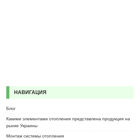
e
s
c
o
r
t
k
a
r
t
a
l
e
НАВИГАЦИЯ
s
c
Блог
o
r
Какими элементами отопления представлена продукция на
t
рынке Украины
k
Монтаж системы отопления
a