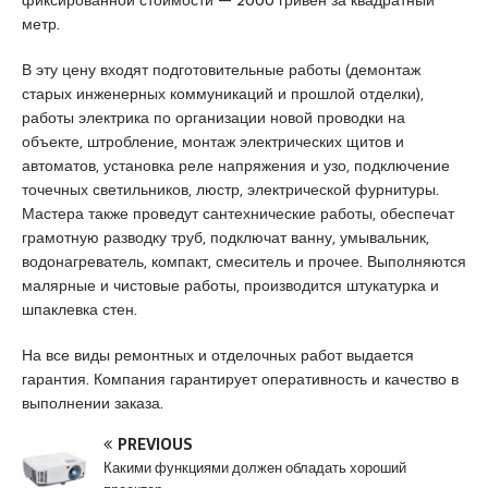
a
u
s
метр.
s
m
c
i
r
o
В эту цену входят подготовительные работы (демонтаж
a
a
r
старых инженерных коммуникаций и прошлой отделки),
t
n
t
работы электрика по организации новой проводки на
i
i
объекте, штробление, монтаж электрических щитов и
q
y
автоматов, установка реле напряжения и узо, подключение
u
e
точечных светильников, люстр, электрической фурнитуры.
e
e
Мастера также проведут сантехнические работы, обеспечат
s
грамотную разводку труб, подключат ванну, умывальник,
c
водонагреватель, компакт, смеситель и прочее. Выполняются
o
малярные и чистовые работы, производится штукатурка и
r
шпаклевка стен.
t
a
На все виды ремонтных и отделочных работ выдается
n
гарантия. Компания гарантирует оперативность и качество в
a
выполнении заказа.
d
PREVIOUS
o
Какими функциями должен обладать хороший
l