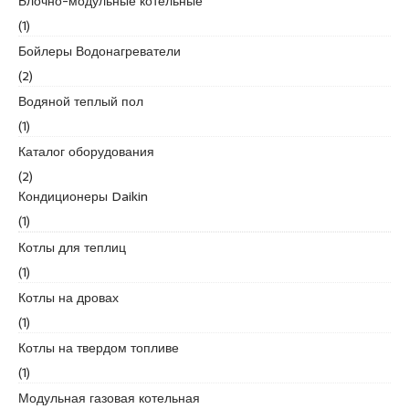
s
Блочно-модульные котельные
c
(1)
o
Бойлеры Водонагреватели
r
(2)
t
K
Водяной теплый пол
u
(1)
r
Каталог оборудования
t
(2)
k
Кондиционеры Daikin
o
(1)
y
e
Котлы для теплиц
s
(1)
c
Котлы на дровах
o
r
(1)
t
Котлы на твердом топливе
p
(1)
e
Модульная газовая котельная
n