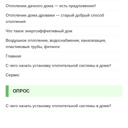
r
Отопление дачного дома — есть предложения?
t
Отопление дома дровами — старый добрый способ
a
отопления
l
e
Что такое энергоэффективный дом
s
Воздушное отопление, водоснабжение, канализация,
c
пластиковые трубы, фитинги
o
r
Главная
t
С чего начать установку отопительной системы в доме?
b
o
Сервис
s
t
ОПРОС
a
n
c
С чего начать установку отопительной системы в доме?
i
e
s