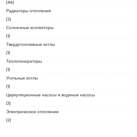
r
(46)
t
Радиаторы отопления
k
(2)
a
Солнечные коллекторы
r
t
(1)
a
Твердотопливные котлы
l
(1)
e
Теплогенераторы
s
c
(1)
o
Угольные котлы
r
(1)
t
Циркуляционные насосы и водяные насосы
m
a
(3)
l
Электрическое отопление
t
(2)
e
p
e