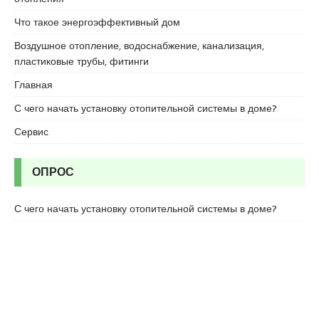
e
Что такое энергоэффективный дом
s
Воздушное отопление, водоснабжение, канализация,
c
пластиковые трубы, фитинги
o
r
Главная
t
С чего начать установку отопительной системы в доме?
k
a
Сервис
r
t
a
ОПРОС
l
e
С чего начать установку отопительной системы в доме?
s
c
o
r
t
k
a