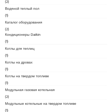
(2)
u
y
Водяной теплый пол
a
(1)
k
Каталог оборудования
a
(2)
s
Кондиционеры Daikin
i
e
(1)
s
Котлы для теплиц
c
(1)
o
Котлы на дровах
r
t
(1)
P
Котлы на твердом топливе
e
(1)
n
Модульная газовая котельная
d
i
(2)
k
Модульные котельные на твердом топливе
e
(1)