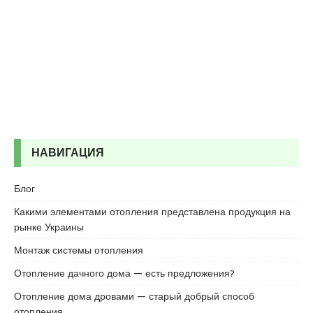
r
t
k
a
r
t
a
l
e
s
НАВИГАЦИЯ
c
o
Блог
r
t
Какими элементами отопления представлена продукция на
m
рынке Украины
a
Монтаж системы отопления
l
t
Отопление дачного дома — есть предложения?
e
Отопление дома дровами — старый добрый способ
p
отопления
e