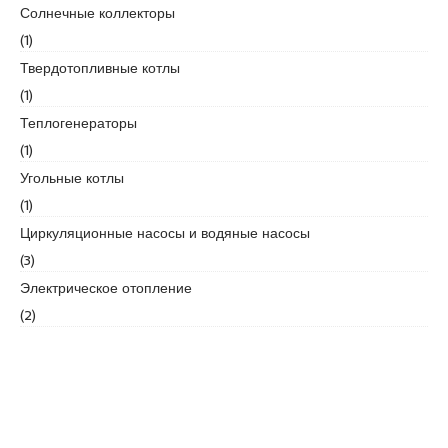
Солнечные коллекторы
d
i
(1)
k
Твердотопливные котлы
e
(1)
s
Теплогенераторы
c
o
(1)
r
Угольные котлы
t
(1)
k
Циркуляционные насосы и водяные насосы
u
r
(3)
t
Электрическое отопление
k
(2)
o
y
e
s
c
o