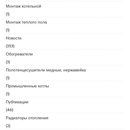
s
Монтаж котельной
c
o
(1)
r
Монтаж теплого пола
t
(1)
K
Новости
u
r
(353)
t
Обогреватели
k
(3)
o
Полотенцесушители медные, нержавейка
y
e
(1)
s
Промышленные котлы
c
(1)
o
Публикации
r
t
(46)
p
Радиаторы отопления
e
(2)
n