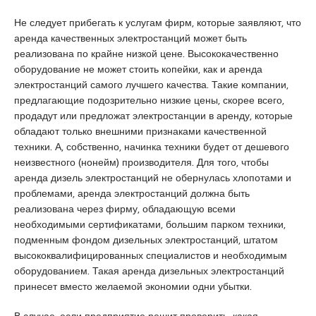
u
y
Не следует прибегать к услугам фирм, которые заявляют, что
a
аренда качественных электростанций может быть
k
реализована по крайне низкой цене. Высококачественно
a
оборудование не может стоить копейки, как и аренда
s
электростанций самого лучшего качества. Такие компании,
i
предлагающие подозрительно низкие цены, скорее всего,
e
продадут или предложат электростанции в аренду, которые
s
обладают только внешними признаками качественной
c
техники. А, собственно, начинка техники будет от дешевого
o
неизвестного (нонейм) производителя. Для того, чтобы
r
аренда дизель электростанций не обернулась хлопотами и
t
проблемами, аренда электростанций должна быть
P
реализована через фирму, обладающую всеми
e
необходимыми сертификатами, большим парком техники,
n
подменным фондом дизельных электростанций, штатом
d
высококвалифицированных специалистов и необходимым
i
оборудованием. Такая аренда дизельных электростанций
k
принесет вместо желаемой экономии одни убытки.
e