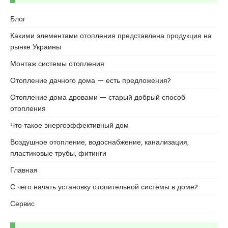
c
o
Блог
r
Какими элементами отопления представлена продукция на
t
рынке Украины
u
m
Монтаж системы отопления
r
Отопление дачного дома — есть предложения?
a
n
Отопление дома дровами — старый добрый способ
i
отопления
y
Что такое энергоэффективный дом
e
e
Воздушное отопление, водоснабжение, канализация,
s
пластиковые трубы, фитинги
c
Главная
o
r
С чего начать установку отопительной системы в доме?
t
Сервис