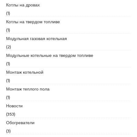
r
Котлы на дровах
t
(1)
k
Котлы на твердом топливе
a
r
(1)
t
Модульная газовая котельная
a
(2)
l
Модульные котельные на твердом топливе
e
s
(1)
c
Монтаж котельной
o
(1)
r
Монтаж теплого пола
t
m
(1)
a
Новости
l
(353)
t
Обогреватели
e
p
(3)
e