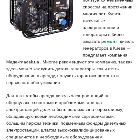
пользуется неизменным
a
u
s
спросом на протяжении
s
m
c
многих лет. Купить
i
r
o
дизельные
a
a
r
электростанции и
t
n
t
генераторы в Киеве,
i
i
заказать
ремонт
дизель
q
y
генераторов в Киеве —
u
e
предлагает компания
e
e
Мадекmadek.ua . Многие рекомендуют эту компанию, так как
s
здесь можно как купить дизель генераторы, так и взять
c
оборудование в аренду, получить гарантию ремонта и
o
сервисного обслуживания.
r
t
Для того, чтобы аренда дизель электростанций не
a
обернулась хлопотами и проблемами, аренда
n
электростанций должна быть реализована через фирму,
a
обладающую всеми необходимыми сертификатами,
d
большим парком техники, подменным фондом дизельных
o
электростанций, штатом высококвалифицированных
l
специалистов и необходимым оборудованием.