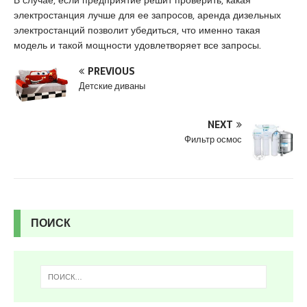
В случае, если предприятие решит проверить, какая
s
электростанция лучше для ее запросов, аренда дизельных
c
электростанций позволит убедиться, что именно такая
o
модель и такой мощности удовлетворяет все запросы.
r
t
PREVIOUS
K
Детские диваны
u
r
t
NEXT
k
Фильтр осмос
o
y
e
s
c
ПОИСК
o
r
t
p
e
n