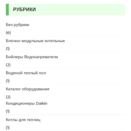
d
РУБРИКИ
i
k
e
Без рубрики
s
(6)
c
Блочно-модульные котельные
o
(1)
r
t
Бойлеры Водонагреватели
k
(2)
u
Водяной теплый пол
r
(1)
t
k
Каталог оборудования
o
(2)
y
Кондиционеры Daikin
e
(1)
s
Котлы для теплиц
c
o
(1)