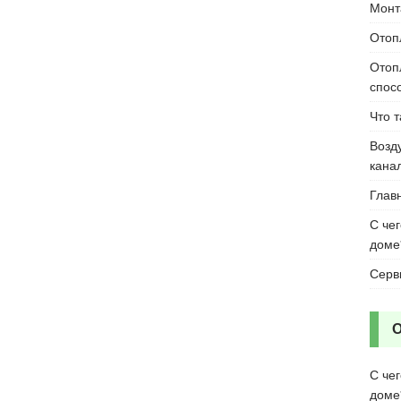
Монт
Отоп
Отоп
спос
Что 
Возд
кана
Глав
С че
доме
Серв
С че
доме