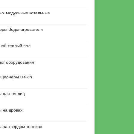
но-модульные котельные
еры Водонагреватели
ной теплый пол
лог оборудования
иционеры Daikin
ы для теплиц
ы на дровах
ы на твердом топливе