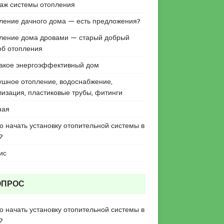
аж системы отопления
ление дачного дома — есть предложения?
ление дома дровами — старый добрый
об отопления
такое энергоэффективный дом
ушное отопление, водоснабжение,
лизация, пластиковые трубы, фитинги
ная
го начать установку отопительной системы в
?
ис
ОПРОС
го начать установку отопительной системы в
?