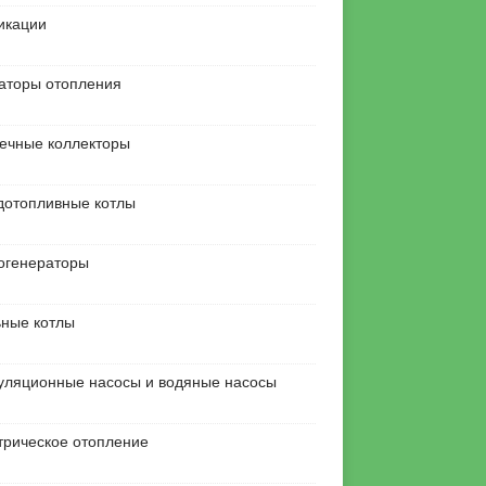
икации
аторы отопления
ечные коллекторы
дотопливные котлы
огенераторы
ьные котлы
уляционные насосы и водяные насосы
трическое отопление