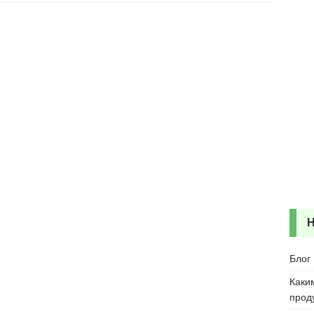
Блог
Каки
прод