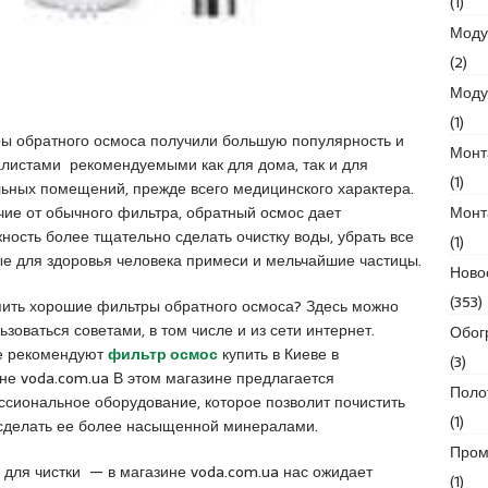
(1)
Моду
(2)
Моду
(1)
ы обратного осмоса получили большую популярность и
Монт
листами рекомендуемыми как для дома, так и для
(1)
ьных помещений, прежде всего медицинского характера.
Монт
чие от обычного фильтра, обратный осмос дает
ность более тщательно сделать очистку воды, убрать все
(1)
е для здоровья человека примеси и мельчайшие частицы.
Ново
(353)
пить хорошие фильтры обратного осмоса? Здесь можно
ьзоваться советами, в том числе и из сети интернет.
Обог
е рекомендуют
фильтр осмос
купить в Киеве в
(3)
не voda.com.ua В этом магазине предлагается
Поло
сиональное оборудование, которое позволит почистить
(1)
, сделать ее более насыщенной минералами.
Пром
 для чистки — в магазине voda.com.ua нас ожидает
(1)