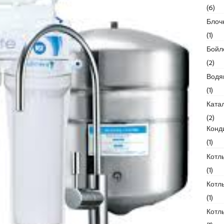
(6)
Блоч
(1)
Бойл
(2)
Водя
(1)
Ката
(2)
Конд
(1)
Котл
(1)
Котл
(1)
Котл