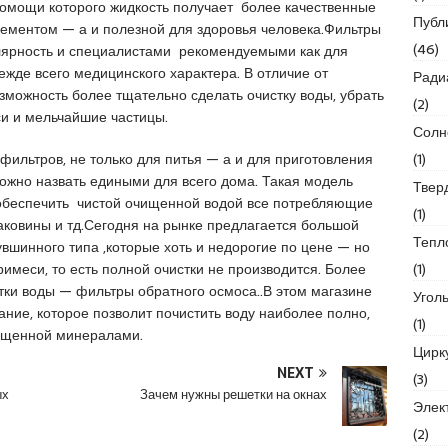
помощи которого жидкость получает более качественные
Публ
лементом — а и полезной для здоровья человека.Фильтры
(46)
лярность и специалистами рекомендуемыми как для
ежде всего медицинского характера. В отличие от
Ради
зможность более тщательно сделать очистку воды, убрать
(2)
си и мельчайшие частицы.
Солн
(1)
ильтров, не только для питья — а и для приготовления
ожно назвать едиными для всего дома. Такая модель
Твер
 обеспечить чистой очищенной водой все потребляющие
(1)
 раковины и тд.Сегодня на рынке предлагается большой
Тепл
увшинного типа ,которые хоть и недорогие по цене — но
(1)
имеси, то есть полной очистки не производится. Более
ки воды — фильтры обратного осмоса..В этом магазине
Угол
ие, которое позволит почистить воду наиболее полно,
(1)
сыщенной минералами.
Цирк
NEXT
(3)
ых
Зачем нужны решетки на окнах
Элек
(2)