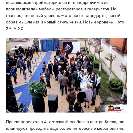
s
поставщиков стройматериалов и генподрядчиков до
c
производителей мебели, рестораторов и галеристов. Но
o
главное, что новый уровень – это новые стандарты, новый
r
образ мышления и новый стиль жизни. Новый уровень – это
t
ZALA 2.0.
K
u
r
t
k
o
y
e
s
c
o
r
t
p
Проект переехал в 4-х этажный особняк в центре Киева, где
e
планируют проводить ещё более интересные мероприятия,
n