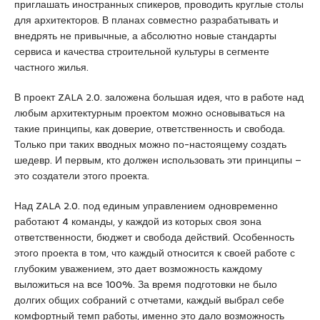
приглашать иностранных спикеров, проводить круглые столы
d
для архитекторов. В планах совместно разрабатывать и
i
внедрять не привычные, а абсолютно новые стандарты
k
сервиса и качества строительной культуры в сегменте
e
частного жилья.
s
c
В проект ZALA 2.0. заложена большая идея, что в работе над
o
любым архитектурным проектом можно основываться на
r
такие принципы, как доверие, ответственность и свобода.
t
Только при таких вводных можно по-настоящему создать
k
шедевр. И первым, кто должен использовать эти принципы –
u
это создатели этого проекта.
r
t
Над ZALA 2.0. под единым управлением одновременно
k
работают 4 команды, у каждой из которых своя зона
o
ответственности, бюджет и свобода действий. Особенность
y
этого проекта в том, что каждый относится к своей работе с
e
глубоким уважением, это дает возможность каждому
s
выложиться на все 100%. За время подготовки не было
c
долгих общих собраний с отчетами, каждый выбрал себе
o
комфортный темп работы, именно это дало возможность