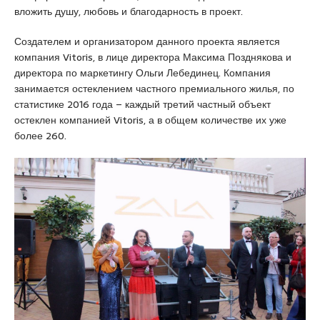
r
вложить душу, любовь и благодарность в проект.
t
k
Создателем и организатором данного проекта является
a
компания Vitoris, в лице директора Максима Позднякова и
r
директора по маркетингу Ольги Лебединец. Компания
t
занимается остеклением частного премиального жилья, по
a
статистике 2016 года – каждый третий частный объект
l
остеклен компанией Vitoris, а в общем количестве их уже
e
более 260.
s
c
o
r
t
m
a
l
t
e
p
e