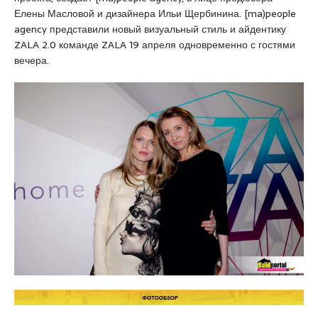
r
Елены Масловой и дизайнера Ильи Щербинина. [ma)people
t
agency представили новый визуальный стиль и айдентику
a
ZALA 2.0 команде ZALA 19 апреля одновременно с гостями
l
вечера.
e
s
c
o
r
t
b
o
s
t
a
n
c
i
e
s