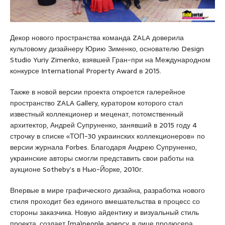
e
s
c
Декор нового пространства команда ZALA доверила
o
культовому дизайнеру Юрию Зименко, основателю Design
r
Studio Yuriy Zimenko, взявшей Гран-при на Международном
t
конкурсе International Property Award в 2015.
k
a
Также в новой версии проекта откроется галерейное
r
пространство ZALA Gallery, куратором которого стал
t
известный коллекционер и меценат, потомственный
a
архитектор, Андрей Супруненко, занявший в 2015 году 4
l
строчку в списке «ТОП-30 украинских коллекционеров» по
e
версии журнала Forbes. Благодаря Андрею Супруненко,
s
украинские авторы смогли представить свои работы на
c
аукционе Sotheby’s в Нью-Йорке, 2010г.
o
r
Впервые в мире графического дизайна, разработка нового
t
стиля проходит без единого вмешательства в процесс со
k
стороны заказчика. Новую айдентику и визуальный стиль
a
проекта, создает [ma)people agency, в лице продюсера