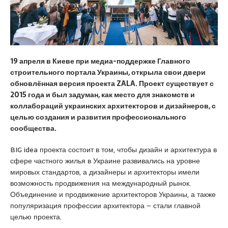
a
u
s
s
m
c
i
r
o
a
a
r
t
n
t
19 апреля в Киеве при медиа-поддержке Главного
i
i
строительного портала Украины, открыла свои двери
q
y
обновлённая версия проекта ZALA. Проект существует с
u
e
2015 года и был задуман, как место для знакомств и
e
e
коллабораций украинских архитекторов и дизайнеров, с
s
целью создания и
развития профессионального
c
сообщества.
o
r
BIG idea проекта состоит в том, чтобы дизайн и архитектура в
t
сфере частного жилья в Украине развивались на уровне
a
мировых стандартов, а дизайнеры и архитекторы имели
n
возможность продвижения на международный рынок.
a
Объединение и продвижение архитекторов Украины, а также
d
популяризация профессии архитектора – стали главной
o
целью проекта.
l