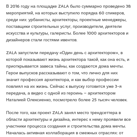
u
В 2016 году на площадке ZALA было суммарно проведено 38
y
мероприятий, на которых выступило порядка 60 спикеров,
a
среди них: урбанисты, архитекторы, проектные менеджеры,
k
поставщики строительных услуг, производители, деятели
a
искусства и культуры, галеристы. Более 1000 архитекторов и
s
дизайнеров стали гостями ивентов.
i
e
ZALA запустили передачу «Один день с архитектором», в
s
которой показывают жизнь архитектора такой, как она есть, и
c
приоткрывается завеса тайны, как создаются дома мечты.
o
Герои выпусков рассказывают о том, что лично для них
r
значит профессия архитектора, и как выбор профессии
t
повлиял на их жизнь. Сейчас к выпуску готовится уже 3-я
P
передача, а видео с одной из героинь – архитектором
e
Наталией Олексиенко, посмотрело более 25 тысяч человек.
n
d
После того, как проект ZALA занял место трендсеттера в
i
области архитектуры и дизайна, интерес к нему проявили все
k
участники процесса создания и строительства дома мечты.
e
Началась активная коллаборация в смежных отраслях: от