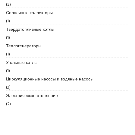
r
(2)
t
Солнечные коллекторы
k
(1)
a
r
Твердотопливные котлы
t
(1)
a
Теплогенераторы
l
(1)
e
s
Угольные котлы
c
(1)
o
Циркуляционные насосы и водяные насосы
r
(3)
t
m
Электрическое отопление
a
(2)
l
t
e
p
e