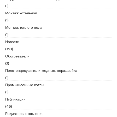
d
(1)
i
Монтаж котельной
k
(1)
e
s
Монтаж теплого пола
c
(1)
o
Новости
r
(353)
t
k
Обогреватели
u
(3)
r
Полотенцесушители медные, нержавейка
t
(1)
k
o
Промышленные котлы
y
(1)
e
Публикации
s
(46)
c
o
Радиаторы отопления