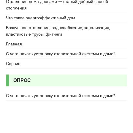
Отопление дома дровами — старый добрый способ
r
отопления
t
a
Что такое энергоэффективный дом
l
Воздушное отопление, водоснабжение, канализация,
e
пластиковые трубы, фитинги
s
c
Главная
o
С чего начать установку отопительной системы в доме?
r
t
Сервис
b
o
ОПРОС
s
t
a
С чего начать установку отопительной системы в доме?
n
c
i
e
s