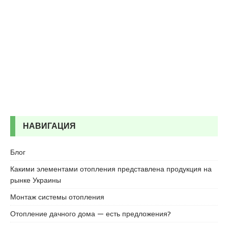
e
s
c
o
r
t
k
a
r
t
a
НАВИГАЦИЯ
l
e
Блог
s
c
Какими элементами отопления представлена продукция на
o
рынке Украины
r
Монтаж системы отопления
t
k
Отопление дачного дома — есть предложения?
a