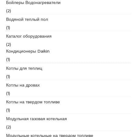
s
Бойлеры Водонагреватели
c
(2)
o
Водяной теплый пол
r
t
(1)
K
Каталог оборудования
u
(2)
r
Кондиционеры Daikin
t
(1)
k
o
Котлы для теплиц
y
(1)
e
Котлы на дровах
s
(1)
c
o
Котлы на твердом топливе
r
(1)
t
Модульная газовая котельная
p
(2)
e
n
Модульные котельные на твердом топливе