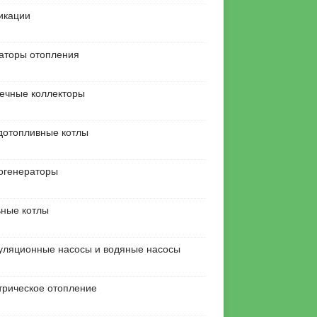
икации
аторы отопления
ечные коллекторы
дотопливные котлы
огенераторы
ьные котлы
уляционные насосы и водяные насосы
трическое отопление