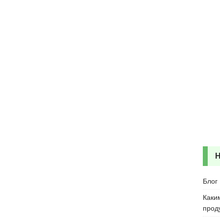
Блог
Каки
прод