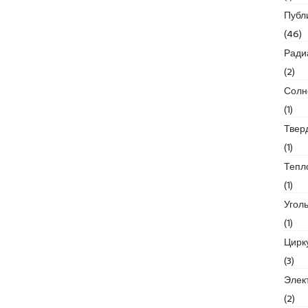
Публ
(46)
Ради
(2)
Солн
(1)
Твер
(1)
Тепл
(1)
Угол
(1)
Цирк
(3)
Элек
(2)