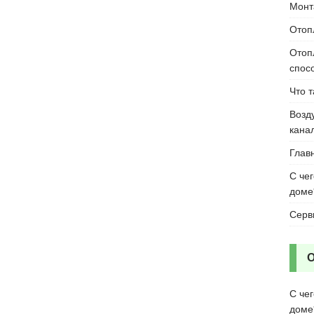
Монт
Отоп
Отоп
спос
Что 
Возд
кана
Глав
С че
доме
Серв
С че
доме