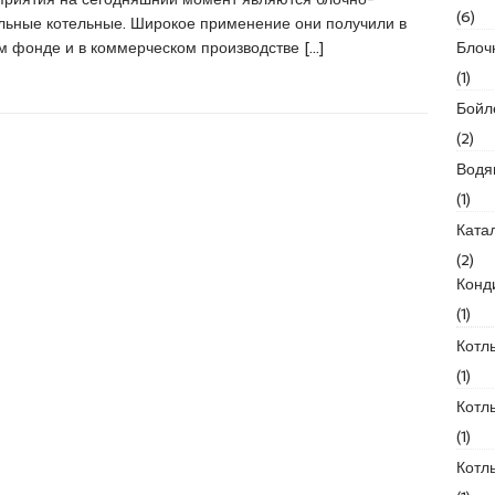
(6)
льные котельные. Широкое применение они получили в
Блоч
м фонде и в коммерческом производстве
[…]
(1)
Бойл
(2)
Водя
(1)
Ката
(2)
Конд
(1)
Котл
(1)
Котл
(1)
Котл