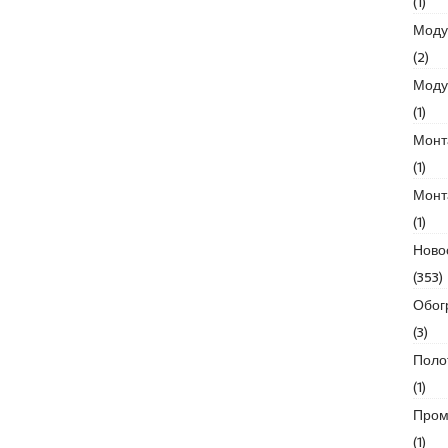
(1)
Моду
(2)
Моду
(1)
Монт
(1)
Монт
(1)
Ново
(353)
Обог
(3)
Поло
(1)
Пром
(1)