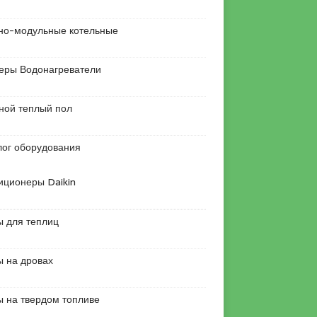
но-модульные котельные
еры Водонагреватели
ной теплый пол
лог оборудования
иционеры Daikin
ы для теплиц
ы на дровах
ы на твердом топливе