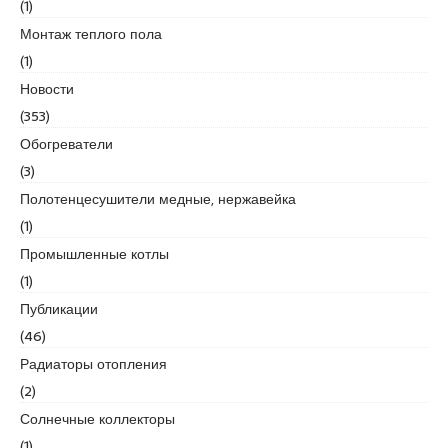
(1)
u
y
Монтаж теплого пола
a
(1)
k
Новости
a
(353)
s
i
Обогреватели
e
(3)
s
Полотенцесушители медные, нержавейка
c
(1)
o
r
Промышленные котлы
t
(1)
P
Публикации
e
(46)
n
d
Радиаторы отопления
i
(2)
k
Солнечные коллекторы
e
(1)