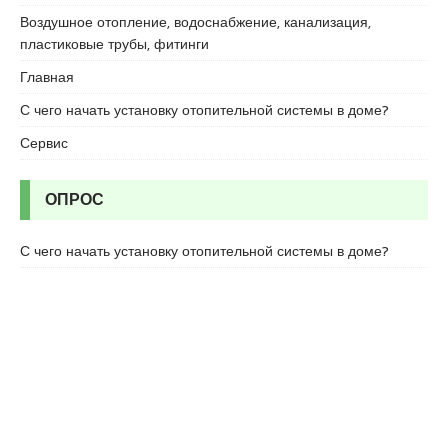
r
Воздушное отопление, водоснабжение, канализация,
t
пластиковые трубы, фитинги
k
a
Главная
r
С чего начать установку отопительной системы в доме?
t
a
Сервис
l
e
ОПРОС
s
c
o
С чего начать установку отопительной системы в доме?
r
t
m
a
l
t
e
p
e