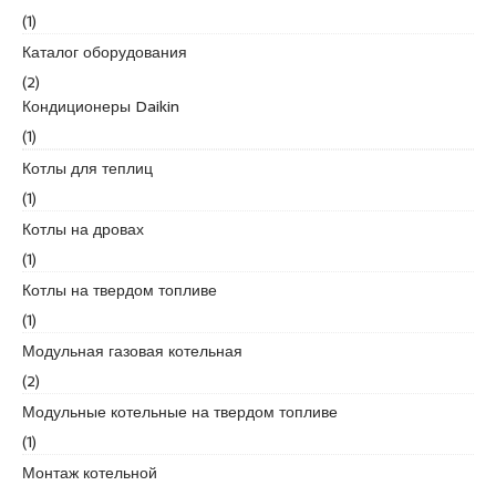
a
u
s
(1)
s
m
c
Каталог оборудования
i
r
o
(2)
a
a
r
Кондиционеры Daikin
t
n
t
(1)
i
i
q
y
Котлы для теплиц
u
e
(1)
e
e
Котлы на дровах
s
(1)
c
o
Котлы на твердом топливе
r
(1)
t
Модульная газовая котельная
a
(2)
n
a
Модульные котельные на твердом топливе
d
(1)
o
Монтаж котельной
l