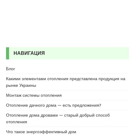
d
i
k
e
s
c
o
r
НАВИГАЦИЯ
t
k
Блог
u
r
Какими элементами отопления представлена продукция на
t
рынке Украины
k
Монтаж системы отопления
o
y
Отопление дачного дома — есть предложения?
e
Отопление дома дровами — старый добрый способ
s
отопления
c
o
Что такое энергоэффективный дом