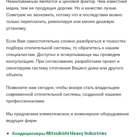
Немаловажным является и ценовой фактор. Чем известней
d
марка, тем ее продукция дороже. Но и качество лучше.
i
Советуем не экономить, потому что в последствии можно
k
только переплатить, ремонтируя или меняя дешевую
e
установку.
s
c
Если Вам самостоятельно сложно разобраться в тонкостях
o
подбора отопительной системы, то обратитесь к нашим
r
специалистам. Доступно и исчерпывающе мы проведем
t
консультацию. При согласовании, разработаем проект и
k
смонтируем систему отопления Вашего дома или другого
u
объекта.
r
t
Позвоните нам сегодня, чтобы вскоре стать владельцем
k
современной отопительной системы, созданной нашими
o
профессионалами.
y
e
Мы предлагаем климатическое и инженерное оборудование
s
ведущих фирм:
c
o
Кондиционеры Mitsubishi Heavy Industries