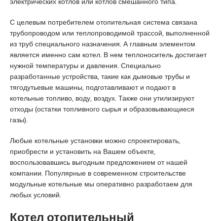
электрических котлов или котлов смешанного типа.
u
y
С целевым потребителем отопительная система связана
a
трубопроводом или теплопроводимой трассой, выполненной
k
из труб специального назначения. А главным элементом
a
является именно сам котел. В нем теплоноситель достигает
s
нужной температуры и давления. Специально
i
разработанные устройства, такие как дымовые трубы и
e
тягодутьевые машины, подготавливают и подают в
s
котельные топливо, воду, воздух. Также они утилизируют
c
отходы (остатки топливного сырья и образовывающиеся
o
газы).
r
t
Любые котельные установки можно спроектировать,
P
приобрести и установить на Вашем объекте,
e
воспользовавшись выгодным предложением от нашей
n
компании. Популярные в современном строительстве
d
модульные котельные мы оперативно разработаем для
i
любых условий.
k
e
Котел отопительный