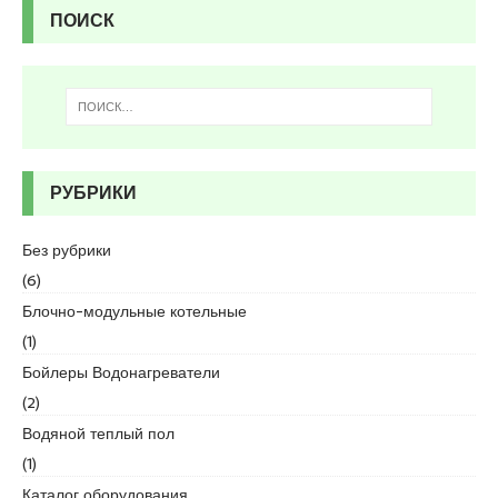
r
ПОИСК
t
a
l
e
s
c
o
РУБРИКИ
r
t
Без рубрики
b
(6)
o
s
Блочно-модульные котельные
t
(1)
a
Бойлеры Водонагреватели
n
(2)
c
i
Водяной теплый пол
e
(1)
s
Каталог оборудования