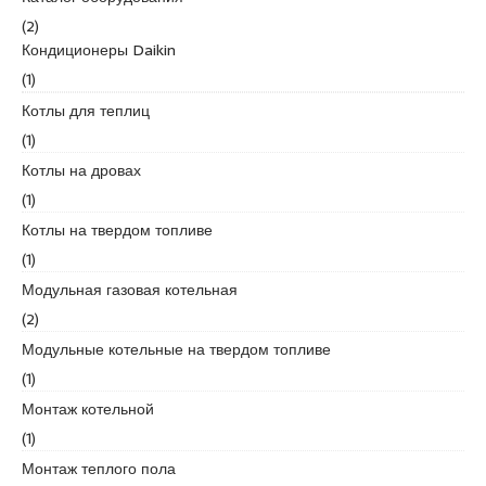
c
(2)
o
Кондиционеры Daikin
r
t
(1)
u
Котлы для теплиц
m
(1)
r
Котлы на дровах
a
n
(1)
i
Котлы на твердом топливе
y
(1)
e
Модульная газовая котельная
e
s
(2)
c
Модульные котельные на твердом топливе
o
(1)
r
Монтаж котельной
t
(1)
Монтаж теплого пола