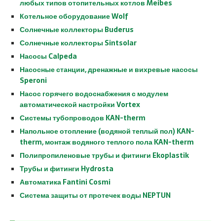
любых типов отопительных котлов Meibes
e
Котельное оборудование Wolf
s
Солнечные коллекторы Buderus
c
o
Солнечные коллекторы Sintsolar
r
Насосы Calpeda
t
Насосные станции, дренажные и вихревые насосы
k
Speroni
a
Насос горячего водоснабжения с модулем
r
автоматической настройки Vortex
t
Системы тубопроводов KAN-therm
a
l
Напольное отопление (водяной теплый пол) KAN-
e
therm, монтаж водяного теплого пола KAN-therm
s
Полипропиленовые трубы и фитинги Ekoplastik
c
Трубы и фитинги Hydrosta
o
Автоматика Fantini Cosmi
r
t
Система защиты от протечек воды NEPTUN
k
a