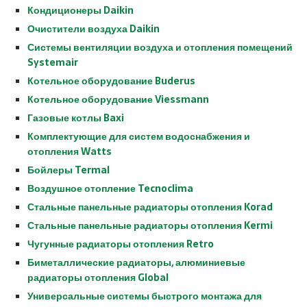
r
Кондиционеры Daikin
t
Очистители воздуха Daikin
k
Системы вентиляции воздуха и отопления помещений
a
Systemair
r
t
Котельное оборудование Buderus
a
Котельное оборудование Viessmann
l
Газовые котлы Baxi
e
Комплектующие для систем водоснабжения и
s
отопления Watts
c
Бойлеры Termal
o
r
Воздушное отопление Tecnoclima
t
Стальные панельные радиаторы отопления Korad
m
Стальные панельные радиаторы отопления Kermi
a
Чугунные радиаторы отопления Retro
l
t
Биметаллические радиаторы, алюминиевые
e
радиаторы отопления Global
p
Универсальные системы быстрого монтажа для
e