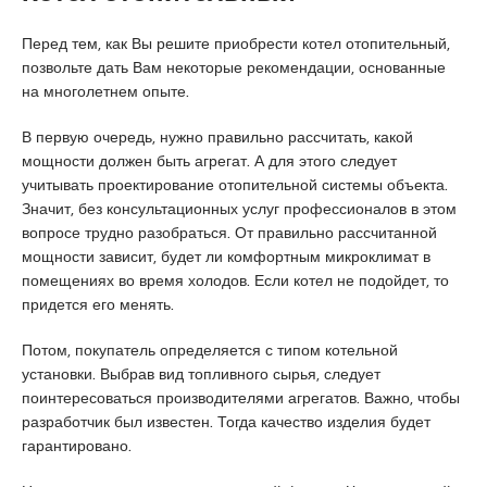
s
c
Перед тем, как Вы решите приобрести котел отопительный,
o
позвольте дать Вам некоторые рекомендации, основанные
r
на многолетнем опыте.
t
K
В первую очередь, нужно правильно рассчитать, какой
u
мощности должен быть агрегат. А для этого следует
r
учитывать проектирование отопительной системы объекта.
t
Значит, без консультационных услуг профессионалов в этом
k
вопросе трудно разобраться. От правильно рассчитанной
o
мощности зависит, будет ли комфортным микроклимат в
y
помещениях во время холодов. Если котел не подойдет, то
e
придется его менять.
s
c
Потом, покупатель определяется с типом котельной
o
установки. Выбрав вид топливного сырья, следует
r
поинтересоваться производителями агрегатов. Важно, чтобы
t
разработчик был известен. Тогда качество изделия будет
p
гарантировано.
e
n