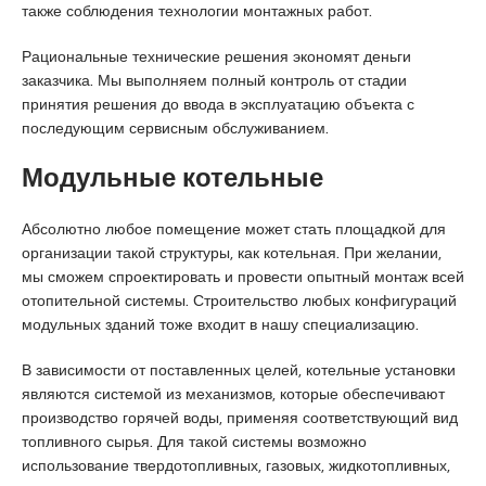
также соблюдения технологии монтажных работ.
a
u
s
s
m
c
Рациональные технические решения экономят деньги
i
r
o
заказчика. Мы выполняем полный контроль от стадии
a
a
r
принятия решения до ввода в эксплуатацию объекта с
t
n
t
последующим сервисным обслуживанием.
i
i
q
y
Модульные котельные
u
e
e
e
Абсолютно любое помещение может стать площадкой для
s
организации такой структуры, как котельная. При желании,
c
мы сможем спроектировать и провести опытный монтаж всей
o
отопительной системы. Строительство любых конфигураций
r
модульных зданий тоже входит в нашу специализацию.
t
a
В зависимости от поставленных целей, котельные установки
n
являются системой из механизмов, которые обеспечивают
a
производство горячей воды, применяя соответствующий вид
d
топливного сырья. Для такой системы возможно
o
использование твердотопливных, газовых, жидкотопливных,
l