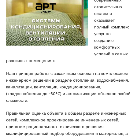
современных
o
i
a
отопительных
g
r
r
систем и
r
e
a
оказывает
a
s
e
полный комплекс
t
c
s
услуг по
u
o
c
созданию
i
r
o
комфортных
t
t
r
условий в самых
x
k
t
различных помещениях.
n
a
b
x
d
a
Наш принцип работы с заказчиком основан на комплексном
x
i
y
инженерном решении в разделе отопления, водоснабжения,
p
k
a
канализации, вентиляции, кондиционирования,
o
o
n
(хладоснабжения до -30°C) и автоматизации объектов любой
r
y
a
сложности.
n
e
n
p
s
k
Правильная оценка объекта в общем разделе инженерных
o
c
a
сетей, комплексное проектирование инженерных сетей,
r
o
r
принятие рационального технического решения,
n
r
a
квалифицированный подбор оборудования и материалов, а
o
t
e