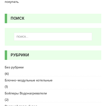
s
покупать.
c
o
r
ПОИСК
t
K
u
r
t
k
o
РУБРИКИ
y
e
Без рубрики
s
c
(6)
o
Блочно-модульные котельные
r
(1)
t
Бойлеры Водонагреватели
p
e
(2)
n