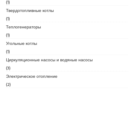
(1)
e
Твердотопливные котлы
s
(1)
c
o
Теплогенераторы
r
(1)
t
Угольные котлы
k
(1)
a
r
Циркуляционные насосы и водяные насосы
t
(3)
a
Электрическое отопление
l
(2)
e
s
c
o
r
t
k
a