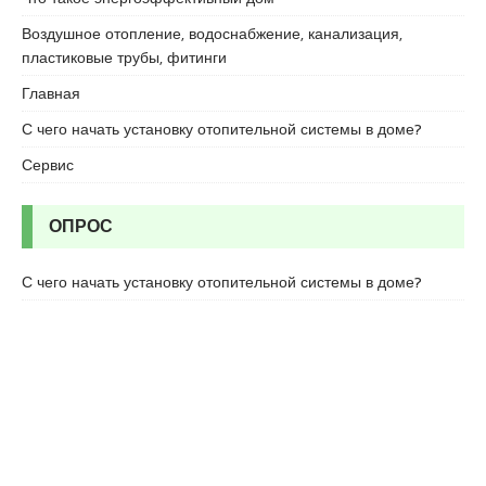
c
o
Воздушное отопление, водоснабжение, канализация,
r
пластиковые трубы, фитинги
t
Главная
u
m
С чего начать установку отопительной системы в доме?
r
Сервис
a
n
i
ОПРОС
y
e
С чего начать установку отопительной системы в доме?
e
s
c
o
r
t