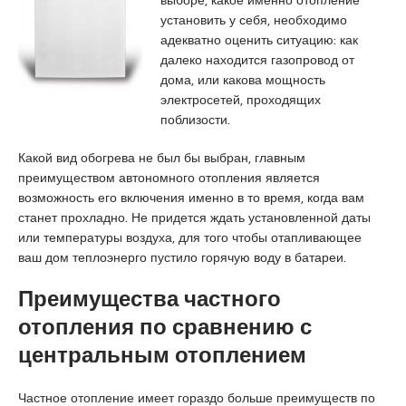
выборе, какое именно отопление
o
i
a
установить у себя, необходимо
g
r
r
адекватно оценить ситуацию: как
r
e
a
далеко находится газопровод от
a
s
e
дома, или какова мощность
t
c
s
электросетей, проходящих
u
o
c
поблизости.
i
r
o
t
t
r
Какой вид обогрева не был бы выбран, главным
x
k
t
преимуществом автономного отопления является
n
a
b
возможность его включения именно в то время, когда вам
x
d
a
станет прохладно. Не придется ждать установленной даты
x
i
y
или температуры воздуха, для того чтобы отапливающее
p
k
a
ваш дом теплоэнерго пустило горячую воду в батареи.
o
o
n
r
y
a
Преимущества частного
n
e
n
p
s
k
отопления по сравнению с
o
c
a
центральным отоплением
r
o
r
n
r
a
Частное отопление имеет гораздо больше преимуществ по
o
t
e