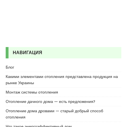
r
t
a
l
e
s
c
o
НАВИГАЦИЯ
r
t
b
Блог
o
Какими элементами отопления представлена продукция на
s
рынке Украины
t
a
Монтаж системы отопления
n
Отопление дачного дома — есть предложения?
c
i
Отопление дома дровами — старый добрый способ
e
отопления
s
Что такое энергоэффективный дом