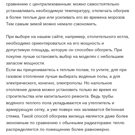
сравнению с централизованным: можно самостоятельно
a
u
s
устанавливать необходимую температуру, отключать обогрев
s
m
c
в более теплые дни или усиливать его во времена морозов.
i
r
o
Тем самым зимой можно немало сэкономить.
a
a
r
t
n
t
При выборе на нашем сайте, например, отопительного котла,
i
i
необходимо ориентироваться на его мощность и
q
y
допустимую площадь, которую он способен обогреть. При
u
e
покупке лучше остановить выбор на моделях с небольшим
e
e
запасом мощности.
s
Если вы прицениваетесь к теплым полам, то учтите, для при
c
газовом отоплении лучше выбирать водяные полы, а для
o
электрического, конечно, электрополы. Но напольное
r
отопление домов можно установить только во время их
t
строительства или капитального ремонта. Ведь трубы
a
водяного теплого пола укладываются на утеплитель и
n
армирующую сетку, а уже поверх них заливается бетонная
a
стяжка. Такой способ обогрева жилища является даже более
d
экономным по сравнению с обычными радиаторами: тепло
o
распределяется по помещению более равномерно.
l