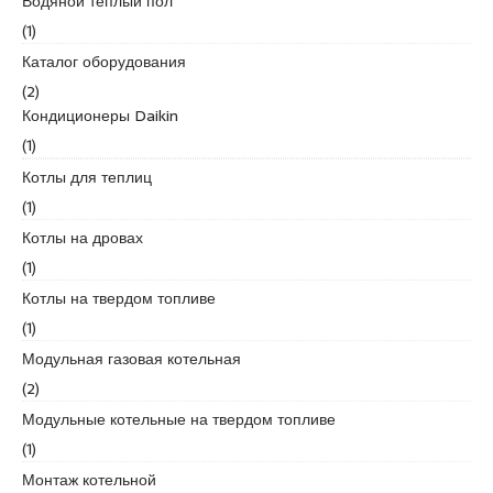
Водяной теплый пол
d
(1)
i
Каталог оборудования
k
e
(2)
s
Кондиционеры Daikin
c
(1)
o
Котлы для теплиц
r
(1)
t
k
Котлы на дровах
u
(1)
r
Котлы на твердом топливе
t
(1)
k
o
Модульная газовая котельная
y
(2)
e
Модульные котельные на твердом топливе
s
(1)
c
o
Монтаж котельной