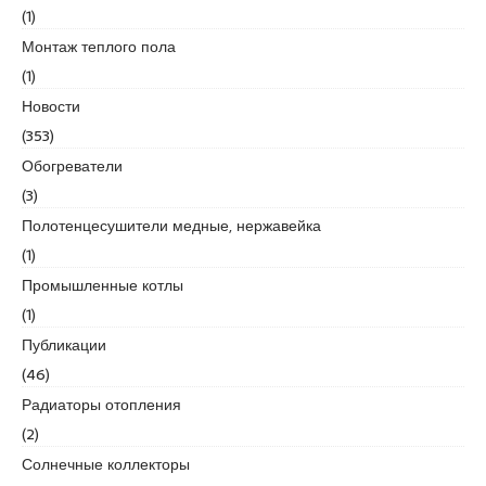
r
(1)
t
Монтаж теплого пола
k
(1)
a
r
Новости
t
(353)
a
Обогреватели
l
(3)
e
s
Полотенцесушители медные, нержавейка
c
(1)
o
Промышленные котлы
r
(1)
t
m
Публикации
a
(46)
l
Радиаторы отопления
t
(2)
e
p
Солнечные коллекторы
e