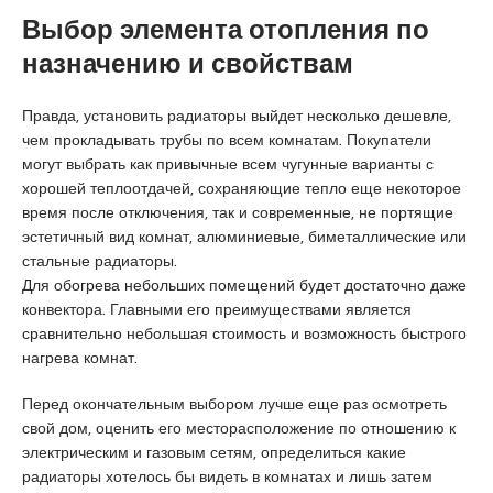
u
Выбор элемента отопления по
y
a
назначению и свойствам
k
a
Правда, установить радиаторы выйдет несколько дешевле,
s
чем прокладывать трубы по всем комнатам. Покупатели
i
могут выбрать как привычные всем чугунные варианты с
e
хорошей теплоотдачей, сохраняющие тепло еще некоторое
s
время после отключения, так и современные, не портящие
c
эстетичный вид комнат, алюминиевые, биметаллические или
o
стальные радиаторы.
r
Для обогрева небольших помещений будет достаточно даже
t
конвектора. Главными его преимуществами является
P
сравнительно небольшая стоимость и возможность быстрого
e
нагрева комнат.
n
d
Перед окончательным выбором лучше еще раз осмотреть
i
свой дом, оценить его месторасположение по отношению к
k
электрическим и газовым сетям, определиться какие
e
радиаторы хотелось бы видеть в комнатах и лишь затем