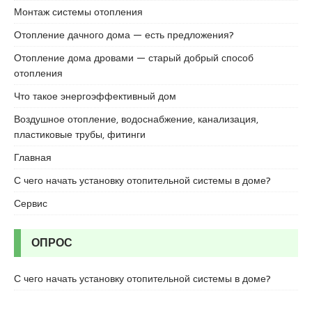
c
Монтаж системы отопления
o
r
Отопление дачного дома — есть предложения?
t
Отопление дома дровами — старый добрый способ
u
отопления
m
r
Что такое энергоэффективный дом
a
Воздушное отопление, водоснабжение, канализация,
n
пластиковые трубы, фитинги
i
y
Главная
e
С чего начать установку отопительной системы в доме?
e
s
Сервис
c
o
ОПРОС
r
t
С чего начать установку отопительной системы в доме?