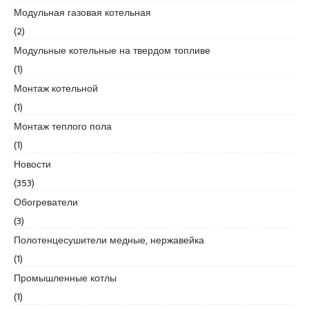
r
Модульная газовая котельная
t
(2)
k
a
Модульные котельные на твердом топливе
r
(1)
t
Монтаж котельной
a
(1)
l
e
Монтаж теплого пола
s
(1)
c
Новости
o
(353)
r
t
Обогреватели
m
(3)
a
Полотенцесушители медные, нержавейка
l
(1)
t
e
Промышленные котлы
p
(1)
e