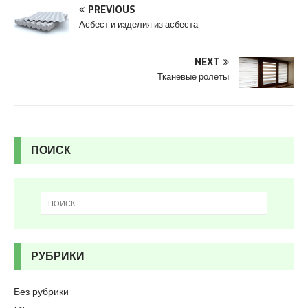
s
PREVIOUS
c
Асбест и изделия из асбеста
o
r
t
NEXT
K
Тканевые ролеты
u
r
t
k
ПОИСК
o
y
e
s
c
o
r
РУБРИКИ
t
p
e
Без рубрики
n