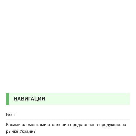
r
t
a
l
e
s
c
o
r
t
b
o
s
t
a
НАВИГАЦИЯ
n
c
Блог
i
e
Какими элементами отопления представлена продукция на
s
рынке Украины