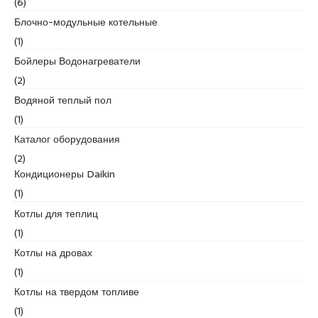
(6)
d
Блочно-модульные котельные
i
(1)
k
e
Бойлеры Водонагреватели
s
(2)
c
Водяной теплый пол
o
(1)
r
t
Каталог оборудования
k
(2)
u
Кондиционеры Daikin
r
(1)
t
k
Котлы для теплиц
o
(1)
y
Котлы на дровах
e
(1)
s
c
Котлы на твердом топливе
o
(1)