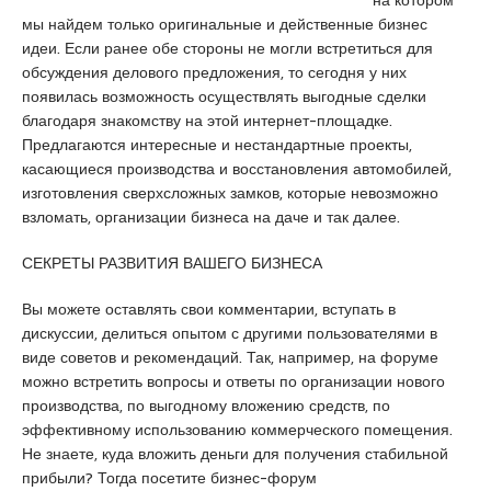
на котором
a
u
s
мы найдем только оригинальные и действенные бизнес
s
m
c
идеи. Если ранее обе стороны не могли встретиться для
i
r
o
обсуждения делового предложения, то сегодня у них
a
a
r
появилась возможность осуществлять выгодные сделки
t
n
t
благодаря знакомству на этой интернет-площадке.
i
i
Предлагаются интересные и нестандартные проекты,
q
y
касающиеся производства и восстановления автомобилей,
u
e
изготовления сверхсложных замков, которые невозможно
e
e
взломать, организации бизнеса на даче и так далее.
s
c
СЕКРЕТЫ РАЗВИТИЯ ВАШЕГО БИЗНЕСА
o
r
Вы можете оставлять свои комментарии, вступать в
t
дискуссии, делиться опытом с другими пользователями в
a
виде советов и рекомендаций. Так, например, на форуме
n
можно встретить вопросы и ответы по организации нового
a
производства, по выгодному вложению средств, по
d
эффективному использованию коммерческого помещения.
o
Не знаете, куда вложить деньги для получения стабильной
l
прибыли? Тогда посетите бизнес-форум