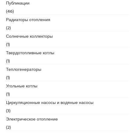
Публикации
e
(46)
s
c
Радиаторы отопления
o
(2)
r
Солнечные коллекторы
t
(1)
k
a
Твердотопливные котлы
r
(1)
t
Теплогенераторы
a
(1)
l
e
Угольные котлы
s
(1)
c
Циркуляционные насосы и водяные насосы
o
(3)
r
t
Электрическое отопление
k
(2)
a