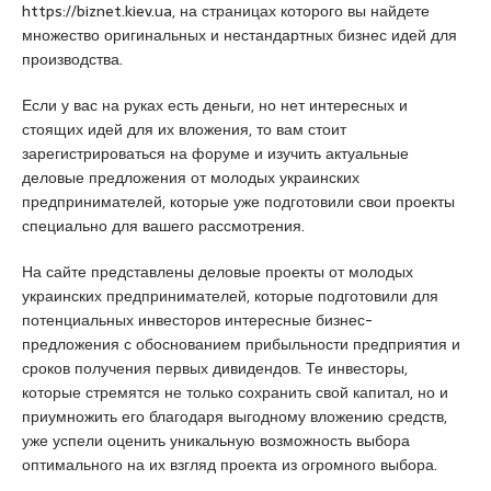
u
https://biznet.kiev.ua, на страницах которого вы найдете
y
множество оригинальных и нестандартных бизнес идей для
a
производства.
k
Если у вас на руках есть деньги, но нет интересных и
a
стоящих идей для их вложения, то вам стоит
s
зарегистрироваться на форуме и изучить актуальные
i
деловые предложения от молодых украинских
e
предпринимателей, которые уже подготовили свои проекты
s
специально для вашего рассмотрения.
c
o
На сайте представлены деловые проекты от молодых
r
украинских предпринимателей, которые подготовили для
t
потенциальных инвесторов интересные бизнес-
P
предложения с обоснованием прибыльности предприятия и
e
сроков получения первых дивидендов. Те инвесторы,
n
которые стремятся не только сохранить свой капитал, но и
d
приумножить его благодаря выгодному вложению средств,
i
уже успели оценить уникальную возможность выбора
k
оптимального на их взгляд проекта из огромного выбора.
e