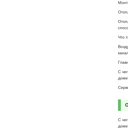
Монт
Отоп
Отоп
спос
Что 
Возд
кана
Глав
С че
доме
Серв
С че
доме