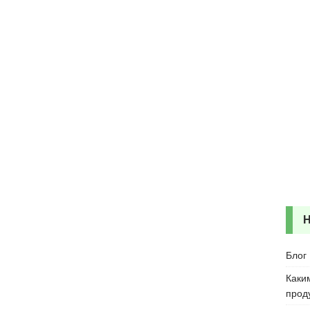
Блог
Каки
прод