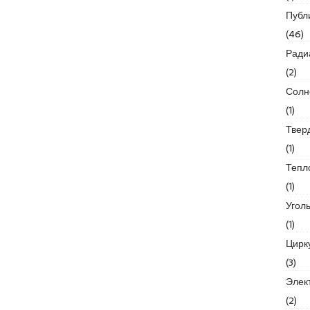
Публ
(46)
Ради
(2)
Солн
(1)
Твер
(1)
Тепл
(1)
Угол
(1)
Цирк
(3)
Элек
(2)