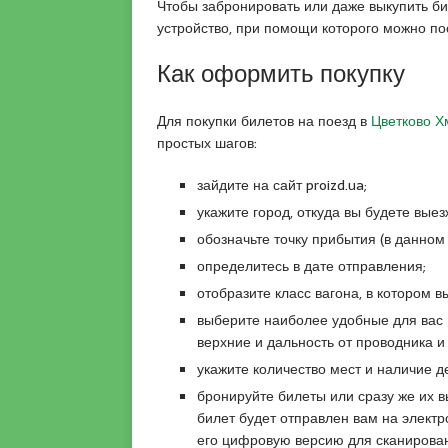
n
h
k
Чтобы забронировать или даже выкупить бил
o
i
a
устройство, при помощи которого можно по
g
r
r
Как оформить покупку
r
e
a
a
s
e
t
c
s
Для покупки билетов на поезд в
Цветково Х
u
o
c
простых шагов:
i
r
o
t
t
r
зайдите
на сайт proizd.ua;
x
k
t
укажите
город, откуда вы будете выез
n
a
b
обозначьте
точку прибытия (в данном
x
d
a
определитесь
в дате отправления;
x
i
y
p
k
a
отобразите
класс вагона, в котором 
o
o
n
выберите
наиболее удобные для вас
r
y
a
верхние и дальность от проводника
и
n
e
n
укажите
количество мест и наличие д
p
s
k
бронируйте
билеты или сразу же их 
o
c
a
билет будет отправлен вам на элект
r
o
r
его цифровую версию для
сканирова
n
r
a