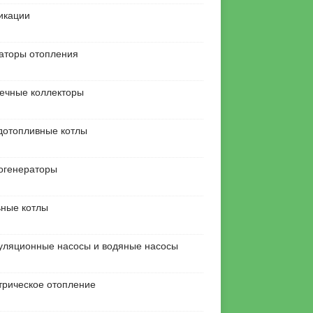
икации
аторы отопления
ечные коллекторы
дотопливные котлы
огенераторы
ьные котлы
уляционные насосы и водяные насосы
трическое отопление