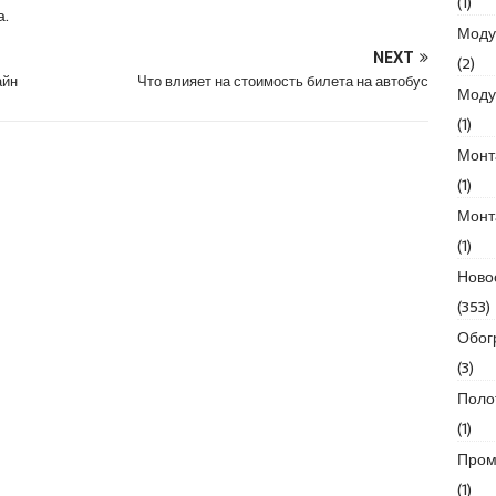
(1)
а.
Моду
NEXT
(2)
айн
Что влияет на стоимость билета на автобус
Моду
(1)
Монт
(1)
Монт
(1)
Ново
(353)
Обог
(3)
Поло
(1)
Пром
(1)