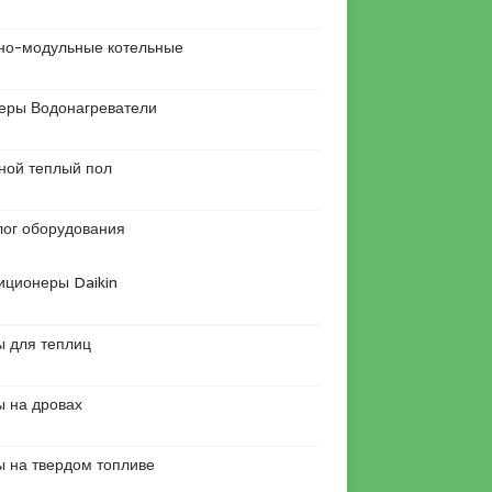
но-модульные котельные
еры Водонагреватели
ной теплый пол
лог оборудования
иционеры Daikin
ы для теплиц
ы на дровах
ы на твердом топливе