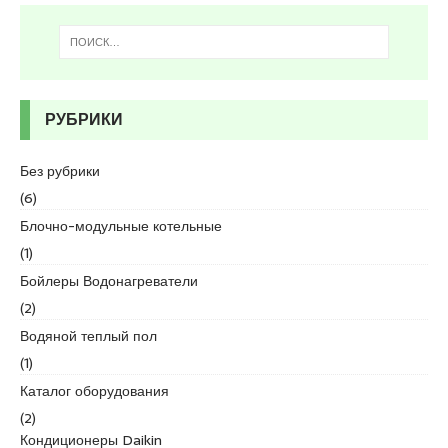
s
c
o
r
t
K
РУБРИКИ
u
r
Без рубрики
t
(6)
k
o
Блочно-модульные котельные
y
(1)
e
Бойлеры Водонагреватели
s
(2)
c
o
Водяной теплый пол
r
(1)
t
Каталог оборудования
p
(2)
e
Кондиционеры Daikin
n