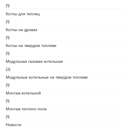
d
(1)
i
Котлы для теплиц
k
(1)
e
Котлы на дровах
s
c
(1)
o
Котлы на твердом топливе
r
(1)
t
Модульная газовая котельная
k
u
(2)
r
Модульные котельные на твердом топливе
t
(1)
k
Монтаж котельной
o
y
(1)
e
Монтаж теплого пола
s
(1)
c
Новости
o