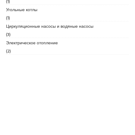
(1)
e
Угольные котлы
s
(1)
c
Циркуляционные насосы и водяные насосы
o
r
(3)
t
Электрическое отопление
k
(2)
a
r
t
a
l
e
s
c
o
r
t
k
a