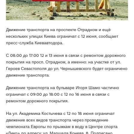
a
u
s
s
m
c
i
r
o
a
a
r
Движение транспорта на проспекте Отрадном и ещё
t
n
t
нескольких улицах Киева ограничат с 12 июня, сообщает
i
i
пресс-служба Киевавтодора.
q
y
u
e
С 08:00 до 17:00 12 и 13 июня в связи с ремонтом дорожного
e
e
покрытия на просп. Отрадном, а именно: на участке от ул.
s
Героев Севастополя до ул.
Чернышевского будет ограничено
c
движение транспорта.
o
r
Движение транспорта на бульваре Игоря Шамо частично
t
ограничат с 09:00 до 18:00 с 12 по 16 июня в связи с
a
ремонтом дорожного покрытия.
n
a
На ул. Академика Костычева с 12 по 18 июня ограничат
d
движение всех видов транспорта через проведение
o
чемпионата Европы по прыжкам в воду в Центре спорта
l
«Лико» по адресу: ул. Маршала Конева, 8. Подписано