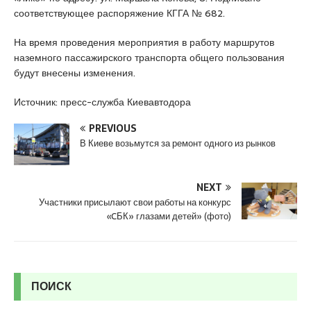
u
соответствующее распоряжение КГГА № 682.
y
a
На время проведения мероприятия в работу маршрутов
k
наземного пассажирского транспорта общего пользования
a
будут внесены изменения.
s
i
Источник: пресс-служба Киевавтодора
e
s
PREVIOUS
c
В Киеве возьмутся за ремонт одного из рынков
o
r
NEXT
t
Участники присылают свои работы на конкурс
P
«CБК» глазами детей» (фото)
e
n
d
i
k
ПОИСК
e