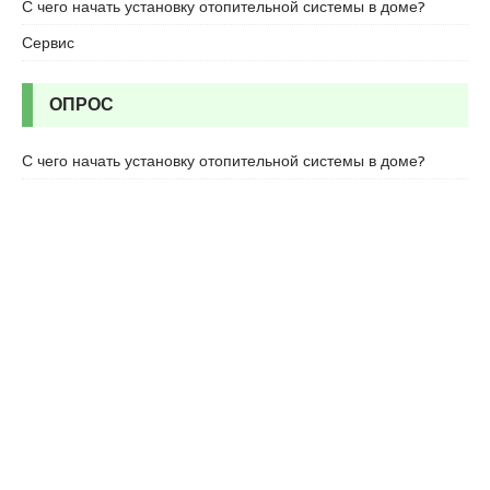
c
С чего начать установку отопительной системы в доме?
o
Сервис
r
t
u
ОПРОС
m
r
С чего начать установку отопительной системы в доме?
a
n
i
y
e
e
s
c
o
r
t