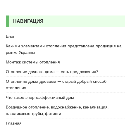
r
t
a
НАВИГАЦИЯ
l
e
s
Блог
c
Какими элементами отопления представлена продукция на
o
рынке Украины
r
t
Монтаж системы отопления
b
Отопление дачного дома — есть предложения?
o
s
Отопление дома дровами — старый добрый способ
t
отопления
a
Что такое энергоэффективный дом
n
c
Воздушное отопление, водоснабжение, канализация,
i
пластиковые трубы, фитинги
e
Главная
s