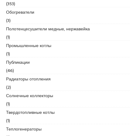
r
(353)
t
Обогреватели
k
(3)
a
Полотенцесушители медные, нержавейка
r
t
(1)
a
Промышленные котлы
l
(1)
e
Публикации
s
c
(46)
o
Радиаторы отопления
r
(2)
t
Солнечные коллекторы
m
a
(1)
l
Твердотопливные котлы
t
(1)
e
Теплогенераторы
p
e