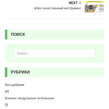
NEXT
e
Arles-качественный инструмент
s
c
o
r
t
ПОИСК
k
a
r
t
a
l
e
РУБРИКИ
s
c
Без рубрики
o
r
(6)
t
Блочно-модульные котельные
k
(1)
a