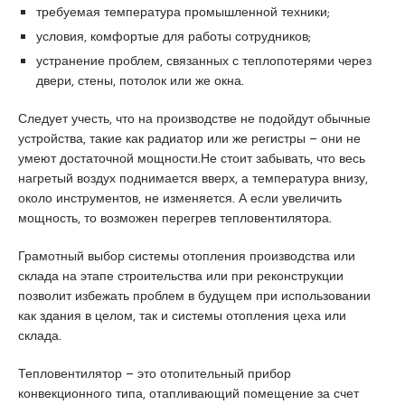
требуемая температура промышленной техники;
d
i
условия, комфортые для работы сотрудников;
k
устранение проблем, связанных с теплопотерями через
e
двери, стены, потолок или же окна.
s
c
Следует учесть, что на производстве не подойдут обычные
o
устройства, такие как радиатор или же регистры – они не
r
умеют достаточной мощности.Не стоит забывать, что весь
t
нагретый воздух поднимается вверх, а температура внизу,
k
около инструментов, не изменяется. А если увеличить
u
мощность, то возможен перегрев тепловентилятора.
r
t
Грамотный выбор системы отопления производства или
k
склада на этапе строительства или при реконструкции
o
позволит избежать проблем в будущем при использовании
y
как здания в целом, так и системы отопления цеха или
e
склада.
s
c
Тепловентилятор – это отопительный прибор
o
конвекционного типа, отапливающий помещение за счет