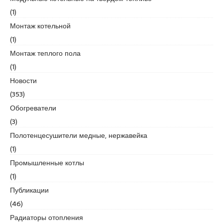
c
(1)
o
r
Монтаж котельной
t
(1)
u
Монтаж теплого пола
m
(1)
r
a
Новости
n
(353)
i
Обогреватели
y
(3)
e
e
Полотенцесушители медные, нержавейка
s
(1)
c
Промышленные котлы
o
(1)
r
t
Публикации
(46)
Радиаторы отопления