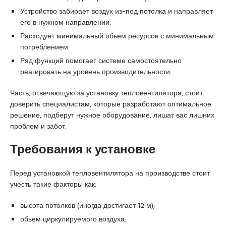
s
Устройство забирает воздух из-под потолка и направляет
c
его в нужном направлении.
o
r
Расходует минимальный обьем ресурсов с минимальным
t
потреблением.
K
Ряд функций помогает системе самостоятельно
u
реагировать на уровень производительности.
r
t
Часть, отвечающую за установку тепловентилятора, стоит
k
доверить специалистам, которые разработают оптимальное
o
решение, подберут нужное оборудование, лишат вас лишних
y
проблем и забот.
e
s
Требования к установке
c
o
Перед установкой тепловентилятора на производстве стоит
r
учесть такие факторы как:
t
p
высота потолков (иногда достигает 12 м);
e
обьем циркулируемого воздуха;
n