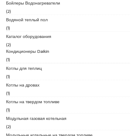
Бойлеры Водонагреватели
r
t
(2)
a
Водяной теплый пол
l
(1)
e
Каталог оборудования
s
c
(2)
o
Кондиционеры Daikin
r
(1)
t
Котлы для теплиц
b
(1)
o
s
Котлы на дровах
t
(1)
a
Котлы на твердом топливе
n
(1)
c
i
Модульная газовая котельная
e
(2)
s
Модульные котельные на твердом топливе