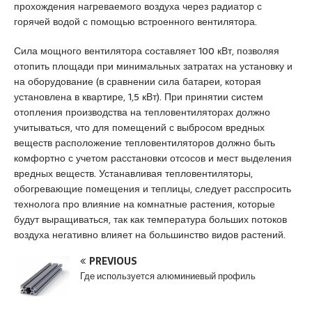
r
прохождения нагреваемого воздуха через радиатор с
t
горячей водой с помощью встроенного вентилятора.
k
Сила мощного вентилятора составляет 100 кВт, позволяя
a
отопить площади при минимальных затратах на установку и
r
на оборудование (в сравнении сила батареи, которая
t
установлена в квартире, 1,5 кВт). При принятии систем
a
отопления производства на тепловентиляторах должно
l
учитываться, что для помещений с выбросом вредных
e
веществ расположение тепловентиляторов должно быть
s
комфортно с учетом расстановки отсосов и мест выделения
c
вредных веществ. Устанавливая тепловентиляторы,
o
обогревающие помещения и теплицы, следует расспросить
r
технолога про влияние на комнатные растения, которые
t
будут выращиваться, так как температура больших потоков
m
воздуха негативно влияет на большинство видов растений.
a
l
PREVIOUS
t
Где используется алюминиевый профиль
e
p
e