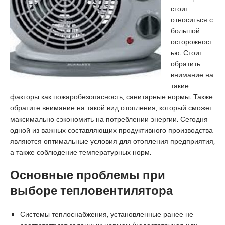
стоит
a
u
s
относиться с
s
m
c
большой
i
r
o
осторожност
a
a
r
ью. Стоит
t
n
t
обратить
i
i
внимание на
q
y
такие
u
e
факторы как пожаробезопасность, санитарные нормы. Также
e
e
обратите внимание на такой вид отопления, который сможет
s
максимально сэкономить на потреблении энергии. Сегодня
c
одной из важных составляющих продуктивного производства
o
являются оптимальные условия для отопления предприятия,
r
а также соблюдение температурных норм.
t
a
Основные проблемы при
n
a
выборе тепловентилятора
d
o
Системы теплоснабжения, установленные ранее не
l