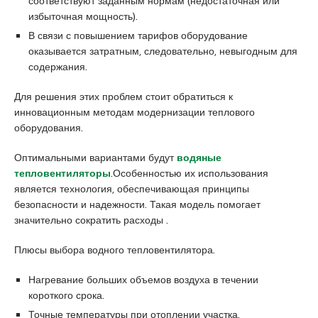
соответствуют заданным нормам (недостаточная или
u
избыточная мощность).
y
В связи с повышением тарифов оборудование
a
оказывается затратным, следовательно, невыгодным для
k
содержания.
a
s
Для решения этих проблем стоит обратиться к
i
инновационным методам модернизации теплового
e
оборудования.
s
c
Оптимальными вариантами будут
водяные
o
тепловентиляторы
.Особенностью их использования
r
является технология, обеспечивающая принципы
t
безопасности и надежности. Такая модель помогает
P
значительно сократить расходы .
e
n
Плюсы выбора водного тепловентилятора.
d
i
Нагревание больших объемов воздуха в течении
k
короткого срока.
e
Точные температуры при отоплении участка.