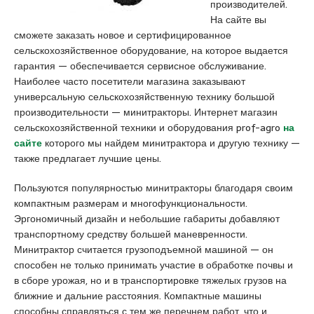
производителей.
a
u
s
На сайте вы
s
m
c
сможете заказать новое и сертифицированное
i
r
o
сельскохозяйственное оборудование, на которое выдается
a
a
r
гарантия — обеспечивается сервисное обслуживание.
t
n
t
Наиболее часто посетители магазина заказывают
i
i
универсальную сельскохозяйственную технику большой
q
y
производительности — минитракторы. Интернет магазин
u
e
сельскохозяйственной техники и оборудования prof-agro
на
e
e
сайте
которого мы найдем минитрактора и другую технику —
s
также предлагает лучшие цены.
c
o
Пользуются популярностью минитракторы благодаря своим
r
компактным размерам и многофункциональности.
t
Эргономичный дизайн и небольшие габариты добавляют
a
транспортному средству большей маневренности.
n
Минитрактор считается грузоподъемной машиной — он
a
способен не только принимать участие в обработке почвы и
d
в сборе урожая, но и в транспортировке тяжелых грузов на
o
ближние и дальние расстояния. Компактные машины
l
способны справляться с тем же перечнем работ, что и