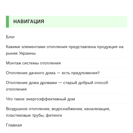
r
t
a
НАВИГАЦИЯ
l
e
s
Блог
c
Какими элементами отопления представлена продукция на
o
рынке Украины
r
t
Монтаж системы отопления
b
Отопление дачного дома — есть предложения?
o
s
Отопление дома дровами — старый добрый способ
t
отопления
a
Что такое энергоэффективный дом
n
c
Воздушное отопление, водоснабжение, канализация,
i
пластиковые трубы, фитинги
e
Главная
s