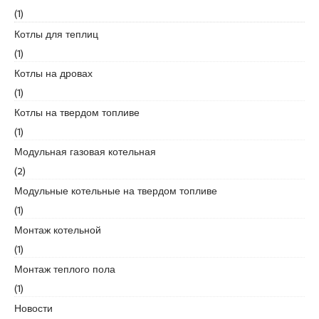
d
(1)
i
Котлы для теплиц
k
(1)
e
s
Котлы на дровах
c
(1)
o
Котлы на твердом топливе
r
(1)
t
k
Модульная газовая котельная
u
(2)
r
Модульные котельные на твердом топливе
t
(1)
k
o
Монтаж котельной
y
(1)
e
Монтаж теплого пола
s
(1)
c
o
Новости