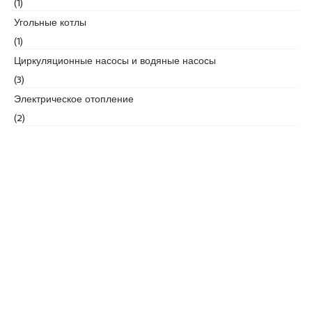
(1)
e
Угольные котлы
s
(1)
c
o
Циркуляционные насосы и водяные насосы
r
(3)
t
Электрическое отопление
k
(2)
a
r
t
a
l
e
s
c
o
r
t
k
a