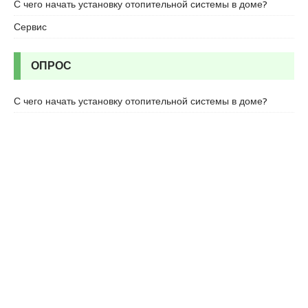
c
С чего начать установку отопительной системы в доме?
o
Сервис
r
t
u
ОПРОС
m
r
С чего начать установку отопительной системы в доме?
a
n
i
y
e
e
s
c
o
r
t