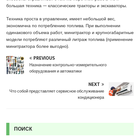
u
большая техника — классические тракторы и экскаваторы.
y
a
Техника проста в управлении, имеет небольшой вес,
k
экономична по потреблению топлива. При выполнении
a
одинакового объема работ, минитрактор и крупногабаритные
s
модели потребляют различный литраж топлива (применение
i
минитрактора более выгодно).
e
s
PREVIOUS
c
Назначение контрольно-измерительного
оборудования и автоматики
o
r
NEXT
t
Что собой представляет сервисное обслуживание
P
кондиционера
e
n
d
i
k
ПОИСК
e