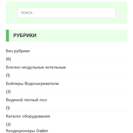
s
c
o
r
t
K
РУБРИКИ
u
r
Без рубрики
t
(6)
k
o
Блочно-модульные котельные
y
(1)
e
Бойлеры Водонагреватели
s
(2)
c
o
Водяной теплый пол
r
(1)
t
Каталог оборудования
p
(2)
e
Кондиционеры Daikin
n