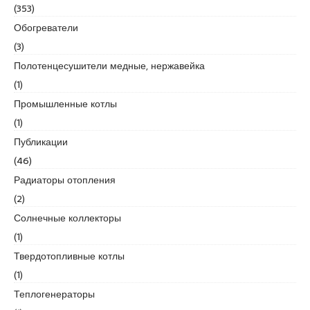
r
(353)
t
Обогреватели
k
(3)
a
r
Полотенцесушители медные, нержавейка
t
(1)
a
Промышленные котлы
l
(1)
e
s
Публикации
c
(46)
o
Радиаторы отопления
r
(2)
t
m
Солнечные коллекторы
a
(1)
l
Твердотопливные котлы
t
(1)
e
p
Теплогенераторы
e