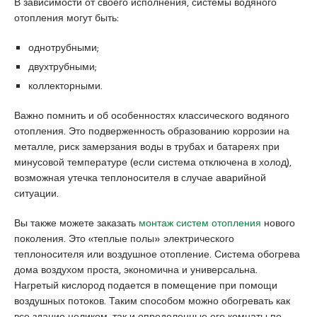
В зависимости от своего исполнения, системы водяного
a
u
s
отопления могут быть:
s
m
c
i
r
o
однотрубными;
a
a
r
двухтрубными;
t
n
t
коллекторными.
i
i
q
y
Важно помнить и об особенностях классического водяного
u
e
отопления. Это подверженность образованию коррозии на
e
e
металле, риск замерзания воды в трубах и батареях при
s
минусовой температуре (если система отключена в холод),
c
возможная утечка теплоносителя в случае аварийной
o
ситуации.
r
t
Вы также можете заказать
монтаж систем отопления
нового
a
поколения. Это «теплые полы» электрического
n
теплоносителя или воздушное отопление. Система обогрева
a
дома воздухом проста, экономична и универсальна.
d
Нагретый кислород подается в помещение при помощи
o
воздушных потоков. Таким способом можно обогревать как
l
все здание целиком, так и определенные его комнаты по