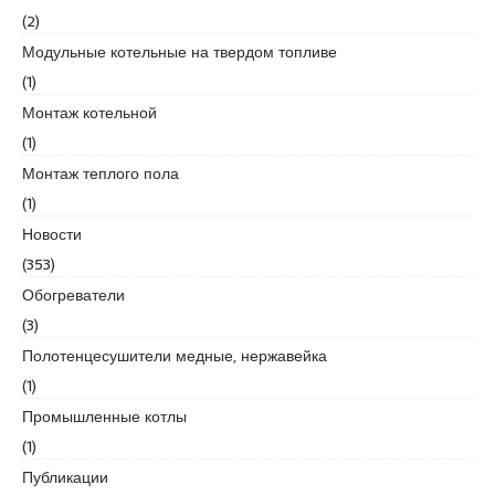
r
(2)
t
Модульные котельные на твердом топливе
k
a
(1)
r
Монтаж котельной
t
(1)
a
Монтаж теплого пола
l
e
(1)
s
Новости
c
(353)
o
Обогреватели
r
t
(3)
m
Полотенцесушители медные, нержавейка
a
(1)
l
Промышленные котлы
t
e
(1)
p
Публикации
e