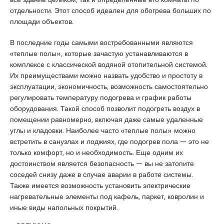
u
отдельности. Этот способ идеален для обогрева больших по
y
площади объектов.
a
k
В последние годы самыми востребованными являются
a
«теплые полы», которые зачастую устанавливаются в
s
комплексе с классической водяной отопительной системой.
i
Их преимуществами можно назвать удобство и простоту в
e
эксплуатации, экономичность, возможность самостоятельно
s
регулировать температуру подогрева и график работы
c
оборудования. Такой способ позволит подогреть воздух в
o
помещении равномерно, включая даже самые удаленные
r
углы и кладовки. Наиболее часто «теплые полы» можно
t
встретить в санузлах и лоджиях, где подогрев пола — это не
P
только комфорт, но и необходимость. Еще одним их
e
достоинством является безопасность — вы не затопите
n
соседей снизу даже в случае аварии в работе системы.
d
Также имеется возможность установить электрические
i
нагревательные элементы под кафель, паркет, ковролин и
k
иные виды напольных покрытий.
e