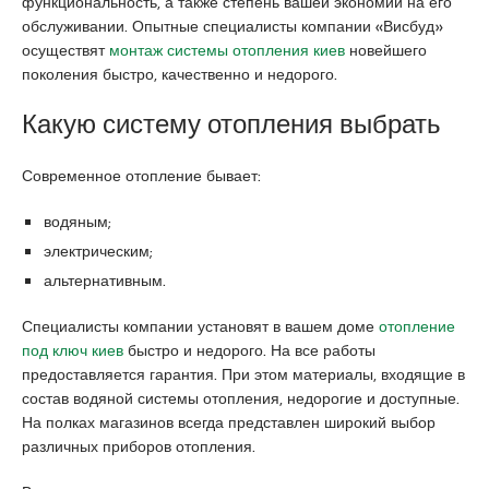
функциональность, а также степень вашей экономии на его
o
i
a
обслуживании. Опытные специалисты компании «Висбуд»
g
r
r
осуществят
монтаж системы отопления киев
новейшего
r
e
a
поколения быстро, качественно и недорого.
a
s
e
t
c
s
Какую систему отопления выбрать
u
o
c
i
r
o
t
t
r
Современное отопление бывает:
x
k
t
n
a
b
водяным;
x
d
a
электрическим;
x
i
y
альтернативным.
p
k
a
o
o
n
Специалисты компании установят в вашем доме
отопление
r
y
a
под ключ киев
быстро и недорого. На все работы
n
e
n
предоставляется гарантия. При этом материалы, входящие в
p
s
k
состав водяной системы отопления, недорогие и доступные.
o
c
a
На полках магазинов всегда представлен широкий выбор
r
o
r
различных приборов отопления.
n
r
a
o
t
e