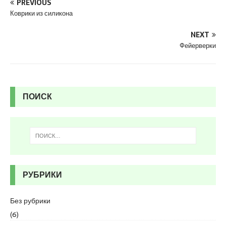
s
PREVIOUS
c
Коврики из силикона
o
r
NEXT
t
Фейерверки
K
u
r
t
ПОИСК
k
o
y
e
s
c
o
РУБРИКИ
r
t
p
Без рубрики
e
(6)
n