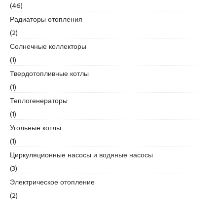
(46)
e
Радиаторы отопления
s
c
(2)
o
Солнечные коллекторы
r
(1)
t
Твердотопливные котлы
k
a
(1)
r
Теплогенераторы
t
(1)
a
Угольные котлы
l
e
(1)
s
Циркуляционные насосы и водяные насосы
c
(3)
o
Электрическое отопление
r
t
(2)
k
a