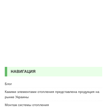
r
t
a
l
e
s
c
o
r
t
b
o
s
t
НАВИГАЦИЯ
a
n
Блог
c
Какими элементами отопления представлена продукция на
i
рынке Украины
e
s
Монтаж системы отопления