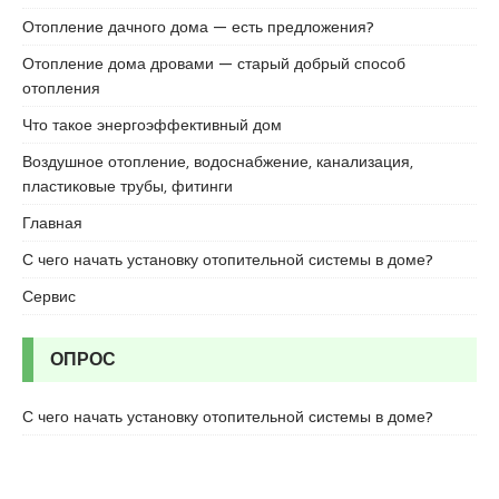
c
Отопление дачного дома — есть предложения?
o
r
Отопление дома дровами — старый добрый способ
t
отопления
u
Что такое энергоэффективный дом
m
r
Воздушное отопление, водоснабжение, канализация,
a
пластиковые трубы, фитинги
n
Главная
i
y
С чего начать установку отопительной системы в доме?
e
Сервис
e
s
c
ОПРОС
o
r
С чего начать установку отопительной системы в доме?
t