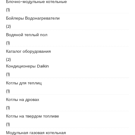
Блочно-модульные котельные
d
(1)
i
k
Бойлеры Водонагреватели
e
(2)
s
Водяной теплый пол
c
(1)
o
r
Каталог оборудования
t
(2)
k
Кондиционеры Daikin
u
(1)
r
Котлы для теплиц
t
k
(1)
o
Котлы на дровах
y
(1)
e
Котлы на твердом топливе
s
c
(1)
o
Модульная газовая котельная